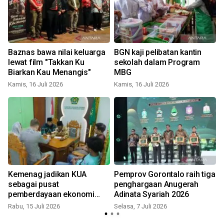
Baznas bawa nilai keluarga
BGN kaji pelibatan kantin
lewat film "Takkan Ku
sekolah dalam Program
Biarkan Kau Menangis"
MBG
Kamis, 16 Juli 2026
Kamis, 16 Juli 2026
S
n
Kemenag jadikan KUA
Pemprov Gorontalo raih tiga
sebagai pusat
penghargaan Anugerah
pemberdayaan ekonomi
Adinata Syariah 2026
umat
Rabu, 15 Juli 2026
Selasa, 7 Juli 2026
S