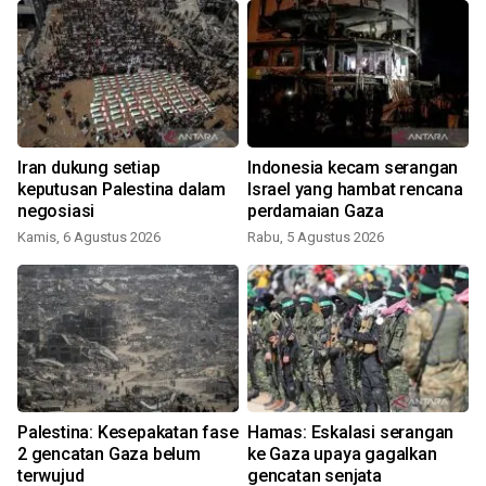
h
Iran dukung setiap
Indonesia kecam serangan
g
keputusan Palestina dalam
Israel yang hambat rencana
negosiasi
perdamaian Gaza
Kamis, 6 Agustus 2026
Rabu, 5 Agustus 2026
Palestina: Kesepakatan fase
Hamas: Eskalasi serangan
2 gencatan Gaza belum
ke Gaza upaya gagalkan
terwujud
gencatan senjata