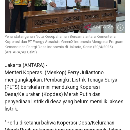
Penandatanganan Nota Kesepahaman Bersama antara Kementerian
Koperasi dan PT Energy Absolute GreenX Indonesia Mengenai Program
Kemandirian Energi Desa Indonesia di Jakarta, Senin (20/4/2026).
(ANTARA/Aji Cakti)
Jakarta (ANTARA) -
Menteri Koperasi (Menkop) Ferry Juliantono
mengungkapkan, Pembangkit Listrik Tenaga Surya
(PLTS) berskala mini mendukung Koperasi
Desa/Kelurahan (Kopdes) Merah Putih dan
penyediaan listrik di desa yang belum memiliki akses
listrik.
"Perlu diketahui bahwa Koperasi Desa/Kelurahan
Merah Putih sekarang juga sedang memasuki tahap