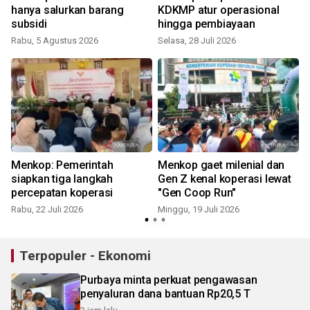
n
hanya salurkan barang
KDKMP atur operasional
subsidi
hingga pembiayaan
Rabu, 5 Agustus 2026
Selasa, 28 Juli 2026
J
Menkop: Pemerintah
Menkop gaet milenial dan
siapkan tiga langkah
Gen Z kenal koperasi lewat
percepatan koperasi
"Gen Coop Run"
Rabu, 22 Juli 2026
Minggu, 19 Juli 2026
M
Terpopuler - Ekonomi
Purbaya minta perkuat pengawasan
penyaluran dana bantuan Rp20,5 T