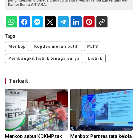
pengindeksan otomatis untuk AI di situs web ini tanpa izin tertulis dari
Kantor Berita ANTARA.
Tags:
Menkop
Kopdes merah putih
PLTS
Pembangkit listrik tenaga surya
Listrik
Terkait
Menkop sebut KDKMP tak
Menkop: Perpres tata kelola