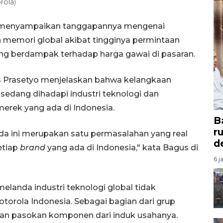
rola)
a menyampaikan tanggapannya mengenai
memori global akibat tingginya permintaan
yang berdampak terhadap harga gawai di pasaran.
s Prasetyo menjelaskan bahwa kelangkaan
dang dihadapi industri teknologi dan
merek yang ada di Indonesia.
B
r
da ini merupakan satu permasalahan yang real
d
etiap
brand
yang ada di Indonesia," kata Bagus di
6 j
landa industri teknologi global tidak
torola Indonesia. Sebagai bagian dari grup
n pasokan komponen dari induk usahanya.