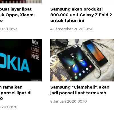
uat layar lipat
Samsung akan produksi
uk Oppo, Xiaomi
800.000 unit Galaxy Z Fold 2
le
untuk tahun ini
2021 09:52
4 September 2020 10:50
n ramaikan
Samsung "Clamshell", akan
ponsel lipat di
jadi ponsel lipat termurah
20
8 Januari 2020 09:10
2020 09:28