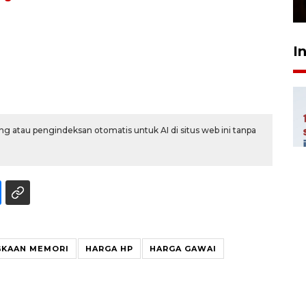
23 Februari 2026 18:20
I
g atau pengindeksan otomatis untuk AI di situs web ini tanpa
GKAAN MEMORI
HARGA HP
HARGA GAWAI