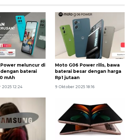
Power meluncur di
Moto G06 Power rilis, bawa
 dengan baterai
baterai besar dengan harga
Ekonomi triwulan II-2026
00 mAh
Rp1 jutaan
tumbuh 5,29 persen
 2025 12:24
9 Oktober 2025 18:16
2026-08-06 18:45:00