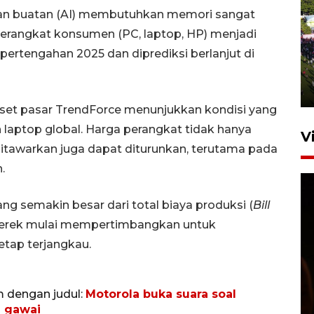
asan buatan (AI) membutuhkan memori sangat
rangkat konsumen (PC, laptop, HP) menjadi
UPACARA HUT KE-78
REPUBLIK INDONESIA DI
pertengahan 2025 dan diprediksi berlanjut di
GORONTALO
17 Agustus 2023 15:58
riset pasar TrendForce menunjukkan kondisi yang
n laptop global. Harga perangkat tidak hanya
V
 ditawarkan juga dapat diturunkan, terutama pada
.
ng semakin besar dari total biaya produksi (
Bill
 merek mulai mempertimbangkan untuk
etap terjangkau.
SPPG di Gorontalo jaga
kandungan gizi paket MBG
m dengan judul:
Motorola buka suara soal
Ramadhan
a gawai