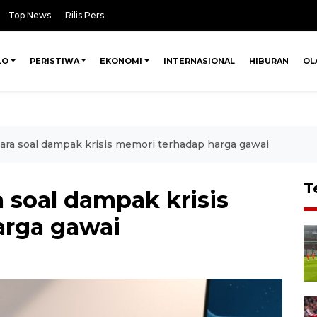
Top News
Rilis Pers
LO
PERISTIWA
EKONOMI
INTERNASIONAL
HIBURAN
OL
ara soal dampak krisis memori terhadap harga gawai
T
 soal dampak krisis
arga gawai