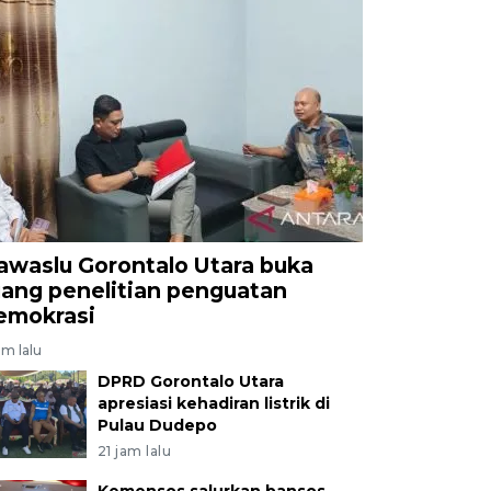
awaslu Gorontalo Utara buka
uang penelitian penguatan
emokrasi
am lalu
DPRD Gorontalo Utara
apresiasi kehadiran listrik di
Pulau Dudepo
21 jam lalu
Kemensos salurkan bansos