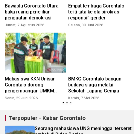
Bawaslu Gorontalo Utara
Empat lembaga Gorontalo
buka ruang penelitian
teliti tata kelola birokrasi
penguatan demokrasi
responsif gender
Jumat, 7 Agustus 2026
Selasa, 30 Juni 2026
S
Mahasiswa KKN Unisan
BMKG Gorontalo bangun
Gorontalo dorong
budaya siaga melalui
pengembangan UMKM
Sekolah Lapang Gempa
berbasis pangan lokal di
Senin, 29 Juni 2026
Kamis, 7 Mei 2026
S
Desa Owalanga
Terpopuler - Kabar Gorontalo
Seorang mahasiswa UNG meninggal terseret