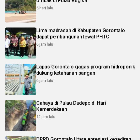
ombak di Pulau Bugisa
5 hari lalu
Lima madrasah di Kabupaten Gorontalo
dapat pembangunan lewat PHTC
6 jam lalu
Lapas Gorontalo gagas program hidroponik
dukung ketahanan pangan
6 jam lalu
Cahaya di Pulau Dudepo di Hari
Kemerdekaan
12 jam lalu
DPRD Gorontalo Utara apresiasi kehadiran