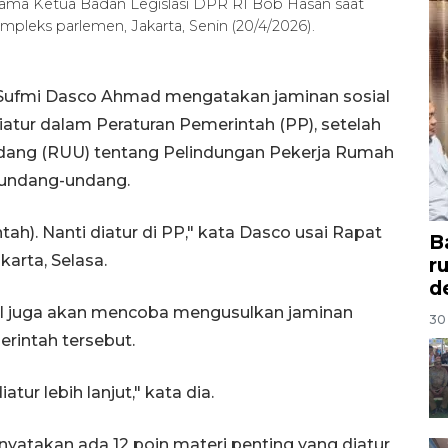
ama Ketua Badan Legislasi DPR RI Bob Hasan saat
leks parlemen, Jakarta, Senin (20/4/2026).
 Sufmi Dasco Ahmad mengatakan jaminan sosial
atur dalam Peraturan Pemerintah (PP), setelah
ang (RUU) tentang Pelindungan Pekerja Rumah
 undang-undang.
tah). Nanti diatur di PP," kata Dasco usai Rapat
B
arta, Selasa.
r
d
RI juga akan mencoba mengusulkan jaminan
30 
rintah tersebut.
atur lebih lanjut," kata dia.
yatakan ada 12 poin materi penting yang diatur