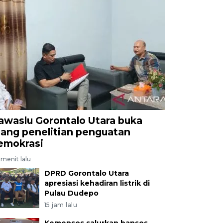
awaslu Gorontalo Utara buka
uang penelitian penguatan
emokrasi
menit lalu
DPRD Gorontalo Utara
apresiasi kehadiran listrik di
Pulau Dudepo
15 jam lalu
Kemensos salurkan bansos