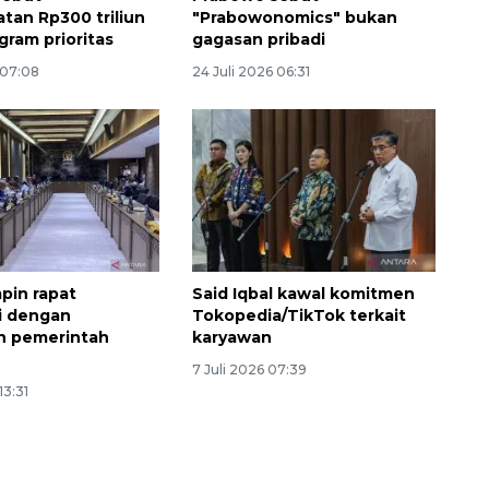
an Rp300 triliun
"Prabowonomics" bukan
gram prioritas
gagasan pribadi
 07:08
24 Juli 2026 06:31
Ekonomi triwulan II-2026
tumbuh 5,29 persen
pin rapat
Said Iqbal kawal komitmen
i dengan
Tokopedia/TikTok terkait
2026-08-06 18:45:00
n pemerintah
karyawan
l
7 Juli 2026 07:39
13:31