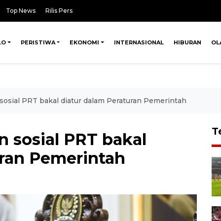
Top News
Rilis Pers
LO
PERISTIWA
EKONOMI
INTERNASIONAL
HIBURAN
OL
sosial PRT bakal diatur dalam Peraturan Pemerintah
T
n sosial PRT bakal
uran Pemerintah