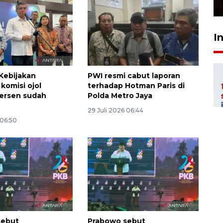
23 Februari 2026 18:20
I
Kebijakan
PWI resmi cabut laporan
komisi ojol
terhadap Hotman Paris di
ersen sudah
Polda Metro Jaya
29 Juli 2026 06:44
 06:50
sebut
Prabowo sebut