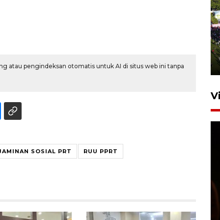
UPACARA HUT KE-78
REPUBLIK INDONESIA DI
GORONTALO
17 Agustus 2023 15:58
g atau pengindeksan otomatis untuk AI di situs web ini tanpa
V
JAMINAN SOSIAL PRT
RUU PPRT
SPPG di Gorontalo jaga
kandungan gizi paket MBG
Ramadhan