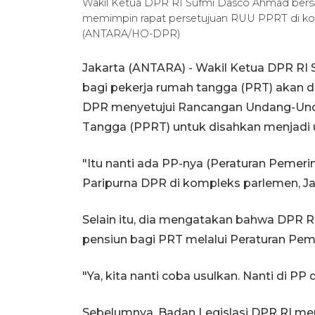
Wakil Ketua DPR RI Sufmi Dasco Ahmad bers
memimpin rapat persetujuan RUU PPRT di komp
(ANTARA/HO-DPR)
Jakarta (ANTARA) - Wakil Ketua DPR RI
bagi pekerja rumah tangga (PRT) akan di
DPR menyetujui Rancangan Undang-Und
Tangga (PPRT) untuk disahkan menjadi
"Itu nanti ada PP-nya (Peraturan Pemerin
Paripurna DPR di kompleks parlemen, Jak
Selain itu, dia mengatakan bahwa DPR 
pensiun bagi PRT melalui Peraturan Peme
"Ya, kita nanti coba usulkan. Nanti di PP di
Sebelumnya, Badan Legislasi DPR RI men