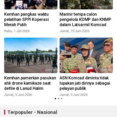
Kemhan pangkas waktu
Marinir tempa calon
pelatihan SPPI Koperasi
pengelola KDMP dan KNMP
Merah Putih
dalam Latsarmil Komcad
Rabu, 1 Juli 2026
Jumat, 19 Juni 2026
J
n
Kemhan pamerkan pasukan
ASN Komcad diminta tidak
ahli drone kamikaze saat
lupakan jati dirinya sebagai
defile di Lanud Halim
pelayan publik
Jumat, 5 Juni 2026
Jumat, 5 Juni 2026
R
Terpopuler - Nasional