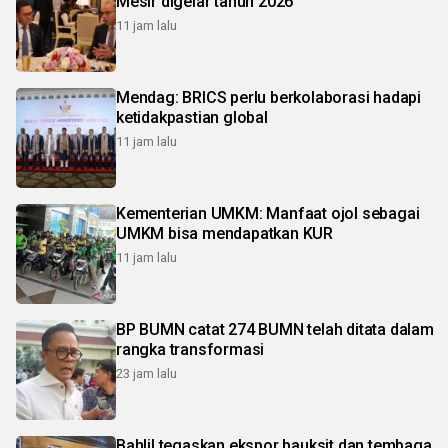
Mesir digelar tahun 2026
11 jam lalu
Mendag: BRICS perlu berkolaborasi hadapi
ketidakpastian global
11 jam lalu
Kementerian UMKM: Manfaat ojol sebagai
UMKM bisa mendapatkan KUR
11 jam lalu
BP BUMN catat 274 BUMN telah ditata dalam
rangka transformasi
23 jam lalu
Bahlil tegaskan ekspor bauksit dan tembaga