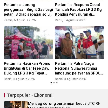
Pertamina dorong
Pertamina Respons Cepat
i
penggunaan Bright Gas bagi
Tambah Pasokan LPG 3 Kg,
petani Sidrap sebagai solusi
Kondisi Penyaluran di
energi irigasi
Sulawesi Selatan
Kamis, 6 Agustus 2026
Rabu, 5 Agustus 2026
J
Berlangsung Kondusif
Pertamina Hadirkan Promo
Pertamina Patra Niaga
BrightGas di Car Free Day,
Regional Sulawesi tinjau
Dukung LPG 3 Kg Tepat
langsung pelayanan SPBU
Sasaran
di Makassar
Senin, 3 Agustus 2026
Senin, 3 Agustus 2026
R
Terpopuler - Ekonomi
Mendag dorong pertemuan kedua JTC RI-