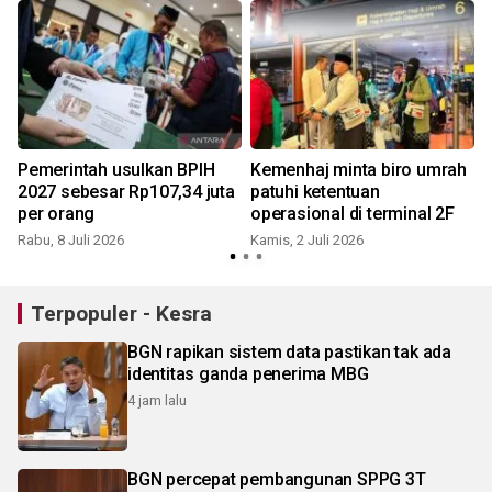
h
Pemerintah usulkan BPIH
Kemenhaj minta biro umrah
2027 sebesar Rp107,34 juta
patuhi ketentuan
per orang
operasional di terminal 2F
Rabu, 8 Juli 2026
Kamis, 2 Juli 2026
S
Terpopuler - Kesra
BGN rapikan sistem data pastikan tak ada
identitas ganda penerima MBG
4 jam lalu
BGN percepat pembangunan SPPG 3T