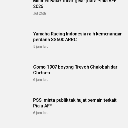
Mitchell Baker incar gelar juara Piala AFF
2026
Jul 26th
Yamaha Racing Indonesia raih kemenangan
perdana SS600 ARRC
5 jam lalu
Como 1907 boyong Trevoh Chalobah dari
Chelsea
6 jam lalu
PSSI minta publik tak hujat pemain terkait
Piala AFF
6 jam lalu