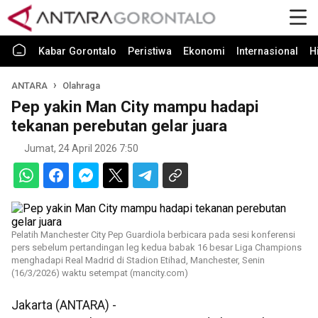
Kabar Gorontalo
Peristiwa
Ekonomi
Internasional
H
ANTARA
Olahraga
Pep yakin Man City mampu hadapi
tekanan perebutan gelar juara
Jumat, 24 April 2026 7:50
Pelatih Manchester City Pep Guardiola berbicara pada sesi konferensi
pers sebelum pertandingan leg kedua babak 16 besar Liga Champions
menghadapi Real Madrid di Stadion Etihad, Manchester, Senin
(16/3/2026) waktu setempat (mancity.com)
Jakarta (ANTARA) -