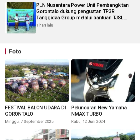
PLN Nusantara Power Unit Pembangkitan
Gorontalo dukung penguatan TP3R
Tanggidaa Group melalui bantuan TJSL
berbasis ekonomi sirkular
1 hari lalu
Foto
FESTIVAL BALON UDARA DI
Peluncuran New Yamaha
GORONTALO
NMAX TURBO
Minggu, 7 September 2025
Rabu, 12 Juni 2024