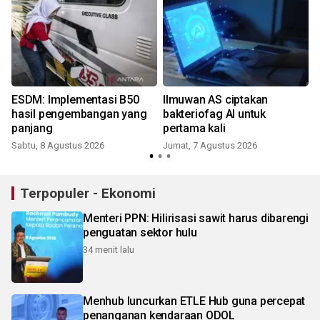
ESDM: Implementasi B50
Ilmuwan AS ciptakan
hasil pengembangan yang
bakteriofag AI untuk
panjang
pertama kali
Sabtu, 8 Agustus 2026
Jumat, 7 Agustus 2026
R
Terpopuler - Ekonomi
Menteri PPN: Hilirisasi sawit harus dibarengi
penguatan sektor hulu
34 menit lalu
Menhub luncurkan ETLE Hub guna percepat
penanganan kendaraan ODOL