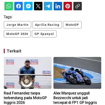
Tags:
Jorge Martin
Aprilia Racing
MotoGP
MotoGP 2026
GP Spanyol
Terkait
P
Raul Fernandez tanpa
Alex Marquez ungguli
terbendung pada MotoGP
Bezzecchi untuk jadi
Inggris 2026
tercepat di FP1 GP Inggris