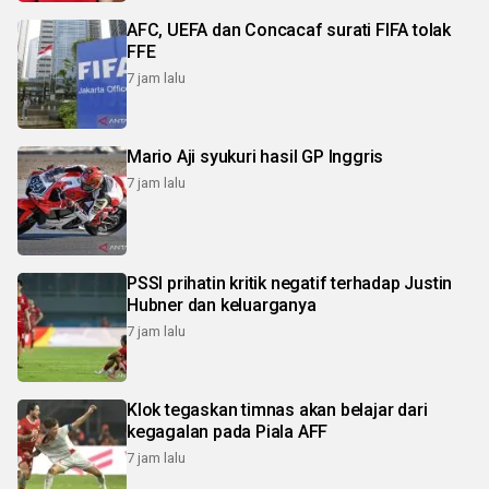
AFC, UEFA dan Concacaf surati FIFA tolak
FFE
7 jam lalu
Mario Aji syukuri hasil GP Inggris
7 jam lalu
PSSI prihatin kritik negatif terhadap Justin
Hubner dan keluarganya
7 jam lalu
Klok tegaskan timnas akan belajar dari
kegagalan pada Piala AFF
7 jam lalu