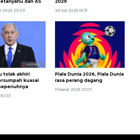
Netanyahu dan AS
2029
r 2025 20:03
29 Juli 2025 19:31
 tolak akhiri
Piala Dunia 2026, Piala Dunia
ersumpah kuasai
rasa perang dagang
Awas penipuan berbasis AI
 sepenuhnya
11 Maret 2025 13:07
2026-08-07 13:45:00
 10:03