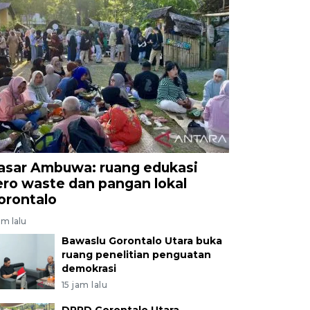
asar Ambuwa: ruang edukasi
ero waste dan pangan lokal
orontalo
am lalu
Bawaslu Gorontalo Utara buka
ruang penelitian penguatan
demokrasi
15 jam lalu
DPRD Gorontalo Utara