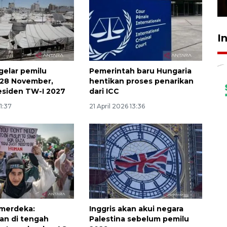
23 Februari 2026 18:20
I
gelar pemilu
Pemerintah baru Hungaria
 28 November,
hentikan proses penarikan
esiden TW-I 2027
dari ICC
11:37
21 April 2026 13:36
 merdeka:
Inggris akan akui negara
an di tengah
Palestina sebelum pemilu