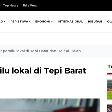
Top News
Rilis Pers
LO
PERISTIWA
EKONOMI
INTERNASIONAL
HIBURAN
OL
r pemilu lokal di Tepi Barat dan Deir al-Balah
T
lu lokal di Tepi Barat