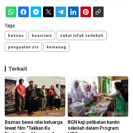
Tags:
baznas
beasiswa
zakat infak sedekah
penguatan zis
kemenag
Terkait
Baznas bawa nilai keluarga
BGN kaji pelibatan kantin
lewat film "Takkan Ku
sekolah dalam Program