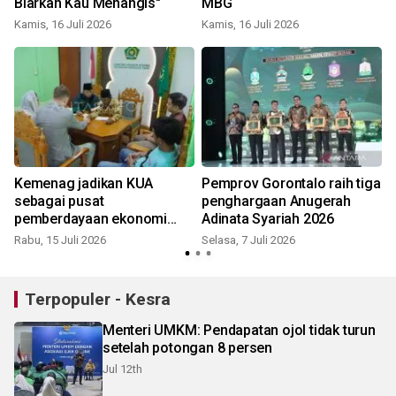
Biarkan Kau Menangis"
MBG
Kamis, 16 Juli 2026
Kamis, 16 Juli 2026
S
n
Kemenag jadikan KUA
Pemprov Gorontalo raih tiga
sebagai pusat
penghargaan Anugerah
pemberdayaan ekonomi
Adinata Syariah 2026
umat
Rabu, 15 Juli 2026
Selasa, 7 Juli 2026
S
Terpopuler - Kesra
Menteri UMKM: Pendapatan ojol tidak turun
setelah potongan 8 persen
Jul 12th