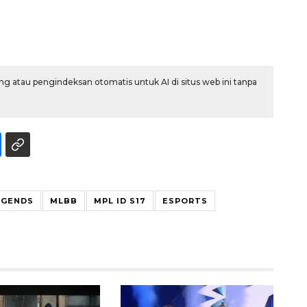
g atau pengindeksan otomatis untuk AI di situs web ini tanpa
132 ribu keluarga graduasi dari
kemiskinan
EGENDS
MLBB
MPL ID S17
ESPORTS
2026-08-07 06:45:00