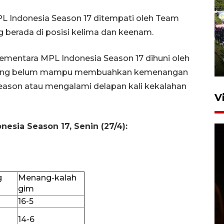
L Indonesia Season 17 ditempati oleh Team
UPACARA HUT KE-78
ng berada di posisi kelima dan keenam.
REPUBLIK INDONESIA DI
GORONTALO
ementara MPL Indonesia Season 17 dihuni oleh
17 Agustus 2023 15:58
, yang belum mampu membuahkan kemenangan
eason atau mengalami delapan kali kekalahan
V
esia Season 17, Senin (27/4):
g
Menang-kalah
gim
SPPG di Gorontalo jaga
16-5
kandungan gizi paket MBG
Ramadhan
14-6