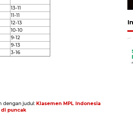
23 Februari 2026 18:20
13-11
11-11
I
12-13
10-10
9-12
9-13
3-16
m dengan judul:
Klasemen MPL Indonesia
 di puncak