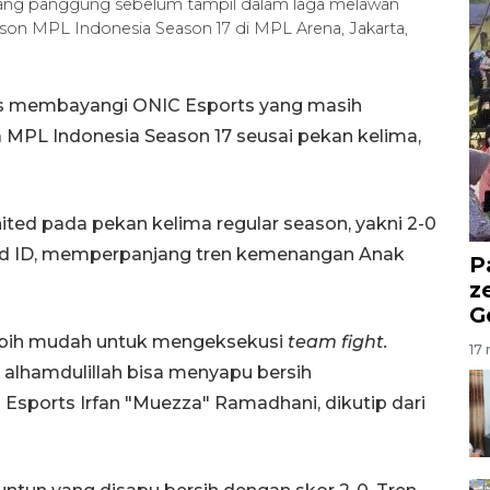
kang panggung sebelum tampil dalam laga melawan
son MPL Indonesia Season 17 di MPL Arena, Jakarta,
ts membayangi ONIC Esports yang masih
 MPL Indonesia Season 17 seusai pekan kelima,
ed pada pekan kelima regular season, yakni 2-0
uid ID, memperpanjang tren kemenangan Anak
P
z
G
 lebih mudah untuk mengeksekusi
team fight.
17 
i alhamdulillah bisa menyapu bersih
sports Irfan "Muezza" Ramadhani, dikutip dari