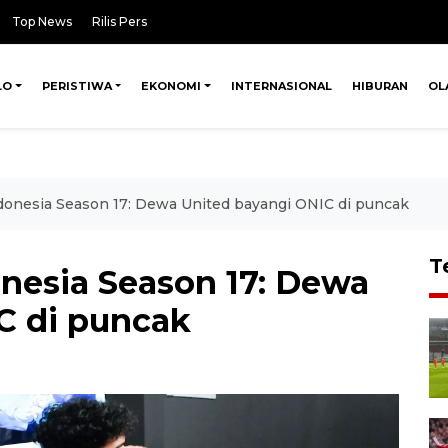
Top News
Rilis Pers
LO
PERISTIWA
EKONOMI
INTERNASIONAL
HIBURAN
OL
onesia Season 17: Dewa United bayangi ONIC di puncak
T
nesia Season 17: Dewa
C di puncak