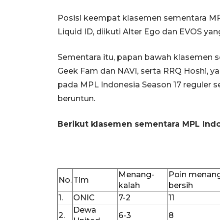
Posisi keempat klasemen sementara MP
Liquid ID, diikuti Alter Ego dan EVOS ya
Sementara itu, papan bawah klasemen s
Geek Fam dan NAVI, serta RRQ Hoshi
pada MPL Indonesia Season 17 reguler s
beruntun.
Berikut klasemen sementara MPL Indon
Menang-
Poin menan
No.
Tim
kalah
bersih
1.
ONIC
7-2
11
Dewa
2.
6-3
8