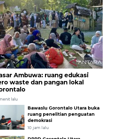
asar Ambuwa: ruang edukasi
ero waste dan pangan lokal
orontalo
menit lalu
Bawaslu Gorontalo Utara buka
ruang penelitian penguatan
demokrasi
10 jam lalu
DPRD Gorontalo Utara