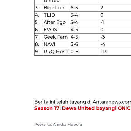
United
3.
Bigetron
6-3
2
4.
TLID
5-4
0
5.
Alter Ego
5-4
-1
6.
EVOS
4-5
0
7.
Geek Fam
4-5
-3
8.
NAVI
3-6
-4
9.
RRQ Hoshi
0-8
-13
Berita ini telah tayang di Antaranews.co
Season 17: Dewa United bayangi ONIC
Pewarta: Arindra Meodia