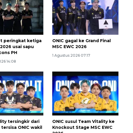
t peringkat ketiga
ONIC gagal ke Grand Final
2026 usai sapu
MSC EWC 2026
lcons PH
1 Agustus 2026 07:17
026 14:08
ity tersingkir dari
ONIC susul Team Vitality ke
tersisa ONIC wakil
Knockout Stage MSC EWC