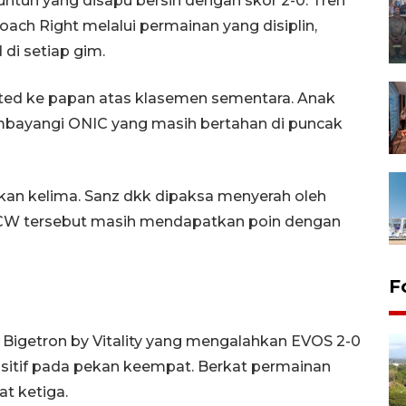
ntun yang disapu bersih dengan skor 2-0. Tren
Coach Right melalui permainan yang disiplin,
 di setiap gim.
ited ke papan atas klasemen sementara. Anak
mbayangi ONIC yang masih bertahan di puncak
kan kelima. Sanz dkk dipaksa menyerah oleh
 CW tersebut masih mendapatkan poin dengan
F
Bigetron by Vitality yang mengalahkan EVOS 2-0
ositif pada pekan keempat. Berkat permainan
at ketiga.