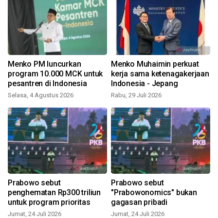
Menko PM luncurkan
Menko Muhaimin perkuat
program 10.000 MCK untuk
kerja sama ketenagakerjaan
pesantren di Indonesia
Indonesia - Jepang
Selasa, 4 Agustus 2026
Rabu, 29 Juli 2026
R
Prabowo sebut
Prabowo sebut
penghematan Rp300 triliun
"Prabowonomics" bukan
untuk program prioritas
gagasan pribadi
Jumat, 24 Juli 2026
Jumat, 24 Juli 2026
J