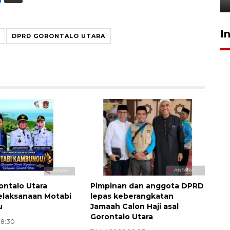
I
DPRD GORONTALO UTARA
ntalo Utara
Pimpinan dan anggota DPRD
elaksanaan Motabi
lepas keberangkatan
u
Jamaah Calon Haji asal
Gorontalo Utara
18:30