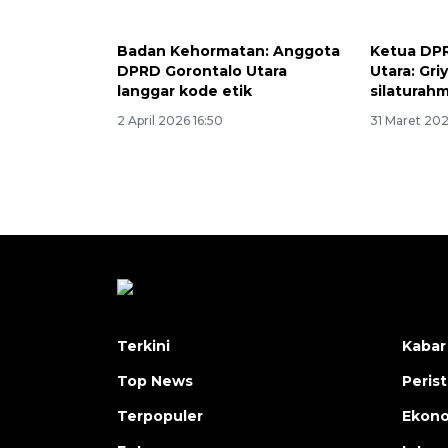
Badan Kehormatan: Anggota
Ketua DP
DPRD Gorontalo Utara
Utara: Gri
langgar kode etik
silaturahm
2 April 2026 16:50
31 Maret 202
Terkini
Kabar
Top News
Peris
Terpopuler
Ekon