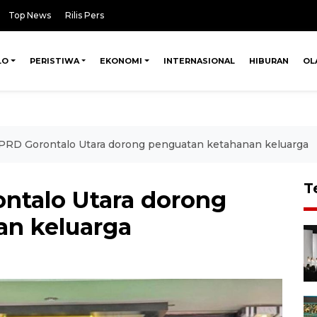
Top News
Rilis Pers
LO
PERISTIWA
EKONOMI
INTERNASIONAL
HIBURAN
OL
PRD Gorontalo Utara dorong penguatan ketahanan keluarga
T
ntalo Utara dorong
an keluarga