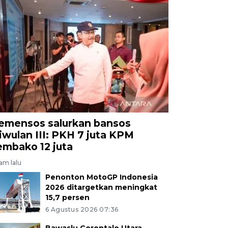
emensos salurkan bansos
riwulan III: PKH 7 juta KPM
embako 12 juta
jam lalu
Penonton MotoGP Indonesia
2026 ditargetkan meningkat
15,7 persen
6 Agustus 2026 07:36
Bawaslu Gorontalo Utara