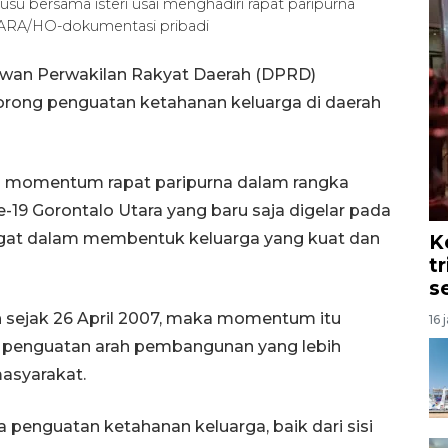
u bersama isteri usai menghadiri rapat paripurna
TARA/HO-dokumentasi pribadi
ewan Perwakilan Rakyat Daerah (DPRD)
rong penguatan ketahanan keluarga di daerah
an momentum rapat paripurna dalam rangka
-19 Gorontalo Utara yang baru saja digelar pada
ngat dalam membentuk keluarga yang kuat dan
K
t
s
 sejak 26 April 2007, maka momentum itu
16 
ik penguatan arah pembangunan yang lebih
asyarakat.
penguatan ketahanan keluarga, baik dari sisi