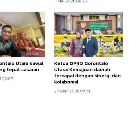
11 Mei 2026 08:23
ntalo Utara kawal
Ketua DPRD Gorontalo
g tepat sasaran
Utara: Kemajuan daerah
Vaksin HPV untuk siswa laki-
tercapai dengan sinergi dan
6 22:07
laki
kolaborasi
2026-08-06 06:30:00
27 April 2026 09:31