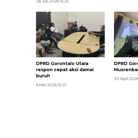
28 Juli 2026 14:25
DPRD Gorontalo Utara
DPRD Goro
respon cepat aksi damai
Musrenban
buruh
30 April 202
6 Mei 2026 10:21