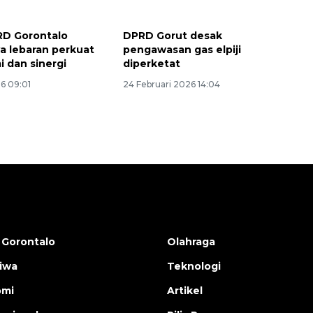
RD Gorontalo
DPRD Gorut desak
ya lebaran perkuat
pengawasan gas elpiji
i dan sinergi
diperketat
6 09:01
24 Februari 2026 14:04
 Gorontalo
Olahraga
tiwa
Teknologi
omi
Artikel