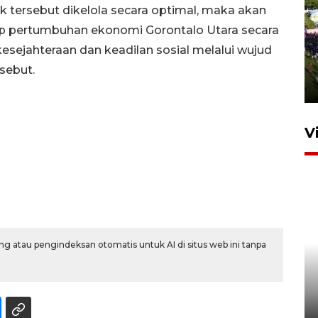
 tersebut dikelola secara optimal, maka akan
p pertumbuhan ekonomi Gorontalo Utara secara
UPACARA HUT KE-78
REPUBLIK INDONESIA DI
sejahteraan dan keadilan sosial melalui wujud
GORONTALO
sebut.
17 Agustus 2023 15:58
V
g atau pengindeksan otomatis untuk AI di situs web ini tanpa
SPPG di Gorontalo jaga
kandungan gizi paket MBG
Ramadhan
23 Februari 2026 18:20