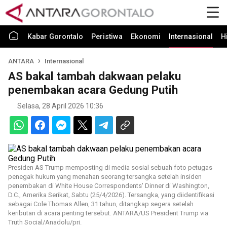
Kabar Gorontalo
Peristiwa
Ekonomi
Internasional
H
ANTARA
Internasional
AS bakal tambah dakwaan pelaku
penembakan acara Gedung Putih
Selasa, 28 April 2026 10:36
Presiden AS Trump memposting di media sosial sebuah foto petugas
penegak hukum yang menahan seorang tersangka setelah insiden
penembakan di White House Correspondents' Dinner di Washington,
D.C., Amerika Serikat, Sabtu (25/4/2026). Tersangka, yang diidentifikasi
sebagai Cole Thomas Allen, 31 tahun, ditangkap segera setelah
keributan di acara penting tersebut. ANTARA/US President Trump via
Truth Social/Anadolu/pri.