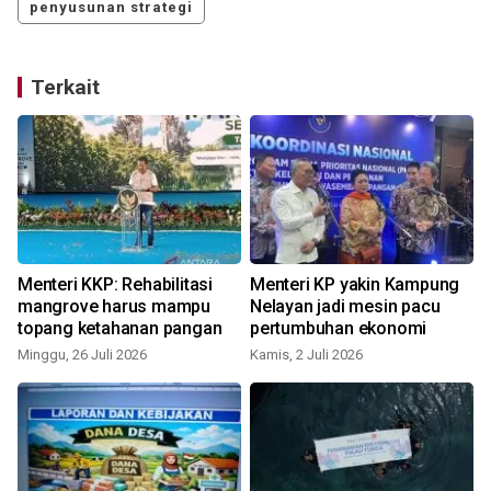
penyusunan strategi
Terkait
Menteri KKP: Rehabilitasi
Menteri KP yakin Kampung
mangrove harus mampu
Nelayan jadi mesin pacu
topang ketahanan pangan
pertumbuhan ekonomi
Minggu, 26 Juli 2026
Kamis, 2 Juli 2026
M