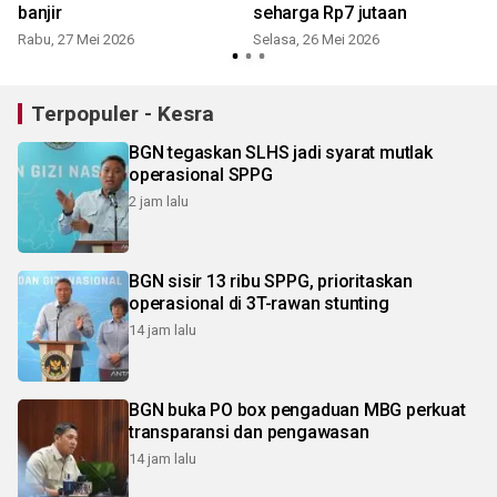
banjir
seharga Rp7 jutaan
Rabu, 27 Mei 2026
Selasa, 26 Mei 2026
K
Terpopuler - Kesra
BGN tegaskan SLHS jadi syarat mutlak
operasional SPPG
2 jam lalu
BGN sisir 13 ribu SPPG, prioritaskan
operasional di 3T-rawan stunting
14 jam lalu
BGN buka PO box pengaduan MBG perkuat
transparansi dan pengawasan
14 jam lalu