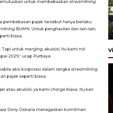
a memutuskan untuk membebaskan
streamlining
UPACARA HUT KE-78
REPUBLIK INDONESIA DI
a pembebasan pajak tersebut hanya berlaku
GORONTALO
mlining
BUMN. Untuk penghasilan dan lain-lain,
17 Agustus 2023 15:58
perti biasa.
. Tapi untuk
merging
, akuisisi, itu kami nol
V
mpai 2029,” ucap Purbaya.
apabila aksi korporasi dalam rangka
streamlining
n pajak seperti biasa.
er atau akuisisi, ya kami
charge
biasa. Itu kan
SPPG di Gorontalo jaga
kandungan gizi paket MBG
Ramadhan
ara Dony Oskaria menegaskan komitmen