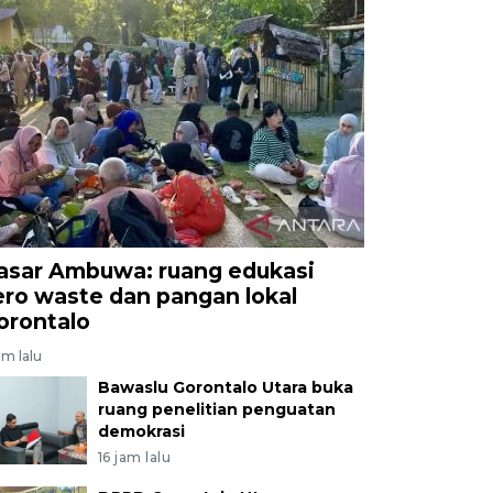
asar Ambuwa: ruang edukasi
ero waste dan pangan lokal
orontalo
am lalu
Bawaslu Gorontalo Utara buka
ruang penelitian penguatan
demokrasi
16 jam lalu