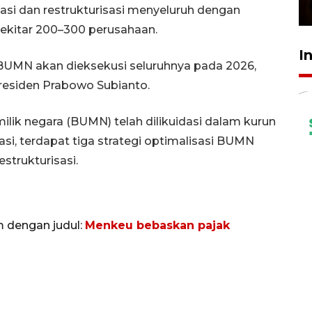
23 Februari 2026 18:20
si dan restrukturisasi menyeluruh dengan
ekitar 200–300 perusahaan.
I
UMN akan dieksekusi seluruhnya pada 2026,
residen Prabowo Subianto.
ilik negara (BUMN) telah dilikuidasi dalam kurun
dasi, terdapat tiga strategi optimalisasi BUMN
estrukturisasi.
m dengan judul:
Menkeu bebaskan pajak