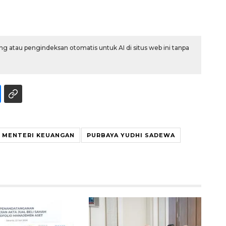
g atau pengindeksan otomatis untuk AI di situs web ini tanpa
Awas penipuan berbasis AI
MENTERI KEUANGAN
PURBAYA YUDHI SADEWA
2026-08-07 13:45:00