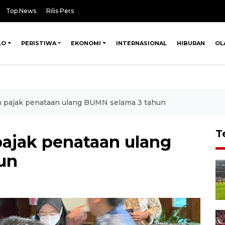
Top News
Rilis Pers
LO
PERISTIWA
EKONOMI
INTERNASIONAL
HIBURAN
OL
pajak penataan ulang BUMN selama 3 tahun
T
ajak penataan ulang
un