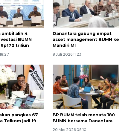
 ambil alih 4
Danantara gabung empat
nvestasi BUMN
asset management BUMN ke
Rp170 triliun
Mandiri MI
 18:27
8 Juli 2026 11:23
akan pangkas 67
BP BUMN telah menata 180
a Telkom jadi 19
BUMN bersama Danantara
20 Mei 2026 08:10