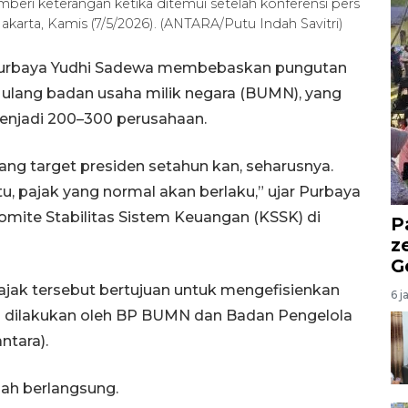
ri keterangan ketika ditemui setelah konferensi pers
akarta, Kamis (7/5/2026). (ANTARA/Putu Indah Savitri)
 Purbaya Yudhi Sadewa membebaskan pungutan
 ulang badan usaha milik negara (BUMN), yang
menjadi 200–300 perusahaan.
ang target presiden setahun kan, seharusnya.
u, pajak yang normal akan berlaku,” ujar Purbaya
Komite Stabilitas Sistem Keuangan (KSSK) di
P
z
G
k tersebut bertujuan untuk mengefisienkan
6 j
dilakukan oleh BP BUMN dan Badan Pengelola
ntara).
dah berlangsung.