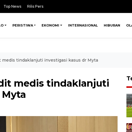
Top News
Rilis Pers
LO
PERISTIWA
EKONOMI
INTERNASIONAL
HIBURAN
OL
medis tindaklanjuti investigasi kasus dr Myta
T
it medis tindaklanjuti
r Myta