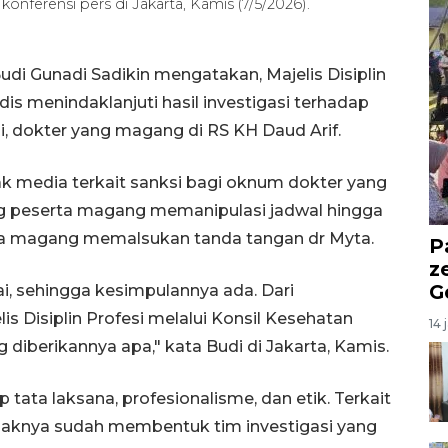
onferensi pers di Jakarta, Kamis (7/5/2026).
di Gunadi Sadikin mengatakan, Majelis Disiplin
s menindaklanjuti hasil investigasi terhadap
i, dokter yang magang di RS KH Daud Arif.
k media terkait sanksi bagi oknum dokter yang
 peserta magang memanipulasi jadwal hingga
rta magang memalsukan tanda tangan dr Myta.
P
z
G
i, sehingga kesimpulannya ada. Dari
s Disiplin Profesi melalui Konsil Kesehatan
14 
diberikannya apa," kata Budi di Jakarta, Kamis.
tata laksana, profesionalisme, dan etik. Terkait
pihaknya sudah membentuk tim investigasi yang