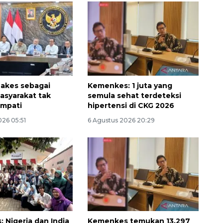
akes sebagai
Kemenkes: 1 juta yang
asyarakat tak
semula sehat terdeteksi
empati
hipertensi di CKG 2026
026 05:51
6 Agustus 2026 20:29
160 ribu sambungan baru
jaringan gas 2026
2026-08-07 18:00:00
 Nigeria dan India
Kemenkes temukan 13.297