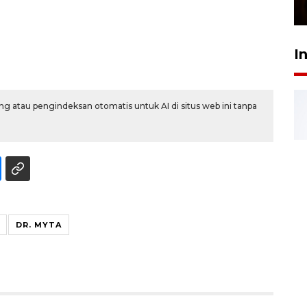
23 Februari 2026 18:20
I
g atau pengindeksan otomatis untuk AI di situs web ini tanpa
DR. MYTA