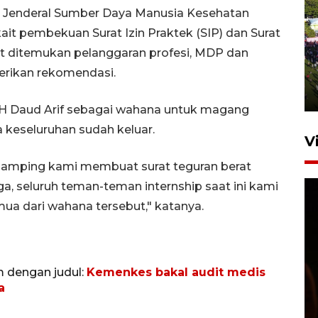
 Jenderal Sumber Daya Manusia Kesehatan
ait pembekuan Surat Izin Praktek (SIP) dan Surat
UPACARA HUT KE-78
dit ditemukan pelanggaran profesi, MDP dan
REPUBLIK INDONESIA DI
erikan rekomendasi.
GORONTALO
17 Agustus 2023 15:58
H Daud Arif sebagai wahana untuk magang
a keseluruhan sudah keluar.
V
damping kami membuat surat teguran berat
, seluruh teman-teman internship saat ini kami
semua dari wahana tersebut," katanya.
m dengan judul:
Kemenkes bakal audit medis
SPPG di Gorontalo jaga
a
kandungan gizi paket MBG
Ramadhan