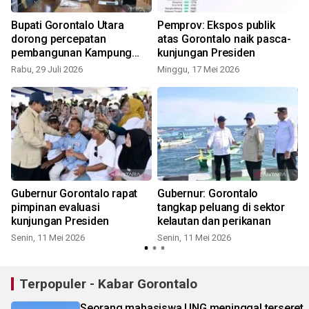
Bupati Gorontalo Utara
Pemprov: Ekspos publik
dorong percepatan
atas Gorontalo naik pasca-
pembangunan Kampung
kunjungan Presiden
S
Nelayan
Rabu, 29 Juli 2026
Minggu, 17 Mei 2026
Gubernur Gorontalo rapat
Gubernur: Gorontalo
n
pimpinan evaluasi
tangkap peluang di sektor
kunjungan Presiden
kelautan dan perikanan
Senin, 11 Mei 2026
Senin, 11 Mei 2026
S
Terpopuler - Kabar Gorontalo
Seorang mahasiswa UNG meninggal terseret