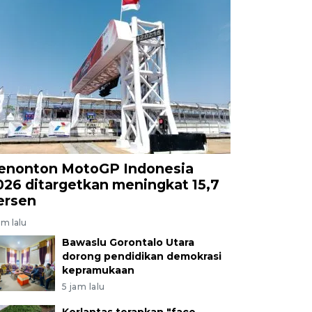
enonton MotoGP Indonesia
026 ditargetkan meningkat 15,7
ersen
am lalu
Bawaslu Gorontalo Utara
dorong pendidikan demokrasi
kepramukaan
5 jam lalu
Korlantas terapkan "face