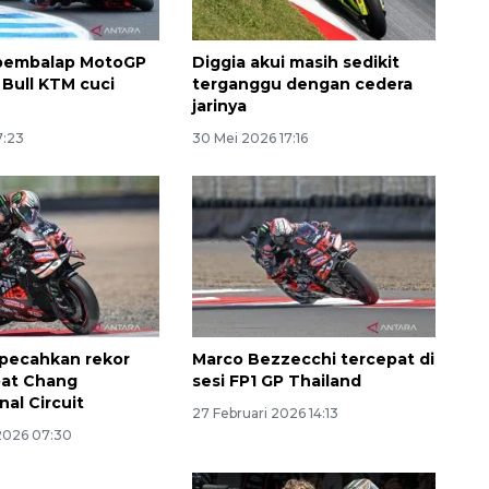
pembalap MotoGP
Diggia akui masih sedikit
 Bull KTM cuci
terganggu dengan cedera
jarinya
7:23
30 Mei 2026 17:16
pecahkan rekor
Marco Bezzecchi tercepat di
pat Chang
sesi FP1 GP Thailand
nal Circuit
27 Februari 2026 14:13
 2026 07:30