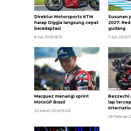
Direktur Motorsports KTM
Susunan 
harap Diggia langsung cepat
2027: Red
beradaptasi
gudang
8 Juli 2026 18:31
7 Juli 2026 1
Marquez menangi sprint
Bezzechi 
MotoGP Brasil
lap terce
Internatio
22 Maret 2026 15:03
28 Februari