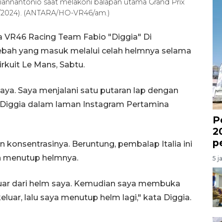
annantonio saat melakoni balapan utama Grand Prix
/5/2024). (ANTARA/HO-VR46/am.)
 VR46 Racing Team Fabio "Diggia" Di
bah yang masuk melalui celah helmnya selama
irkuit Le Mans, Sabtu.
ya. Saya menjalani satu putaran lap dengan
ar Diggia dalam laman Instagram Pertamina
P
2
p
onsentrasinya. Beruntung, pembalap Italia ini
n menutup helmnya.
5 j
luar dari helm saya. Kemudian saya membuka
luar, lalu saya menutup helm lagi," kata Diggia.