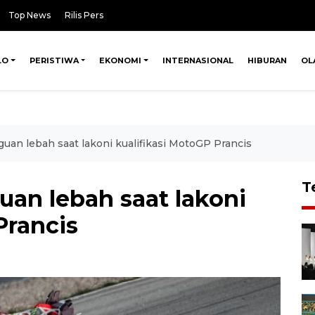
Top News
Rilis Pers
LO
PERISTIWA
EKONOMI
INTERNASIONAL
HIBURAN
OL
guan lebah saat lakoni kualifikasi MotoGP Prancis
T
uan lebah saat lakoni
Prancis