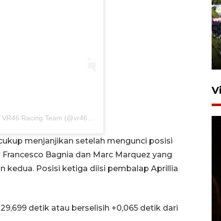
UPACARA HUT KE-78
REPUBLIK INDONESIA DI
GORONTALO
17 Agustus 2023 15:58
V
Sebuah kiriman dibagikan oleh Pertamina Enduro VR46 Racing Team (@vr46racingteam)
n cukup menjanjikan setelah mengunci posisi
o Francesco Bagnia dan Marc Marquez yang
kedua. Posisi ketiga diisi pembalap Aprillia
SPPG di Gorontalo jaga
kandungan gizi paket MBG
Ramadhan
9,699 detik atau berselisih +0,065 detik dari
23 Februari 2026 18:20