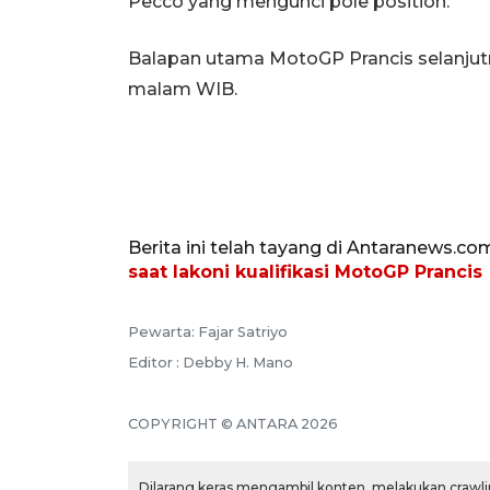
Pecco yang mengunci pole position.
Balapan utama MotoGP Prancis selanjutn
malam WIB.
Berita ini telah tayang di Antaranews.co
saat lakoni kualifikasi MotoGP Prancis
Pewarta: Fajar Satriyo
Editor : Debby H. Mano
COPYRIGHT © ANTARA 2026
Dilarang keras mengambil konten, melakukan crawlin