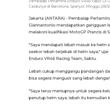
Pembalap Pertamina Enduro VR46 Fabio Di Gi
Catalunya di Barcelona, Spanyol, Minggu (26
Jakarta (ANTARA) - Pembalap Pertamina
Giannantonio mendapatkan gangguan le
melakoni kualifikasi MotoGP Prancis di S
"Saya mendapati lebah masuk ke helm sa
seekor lebah terjebak di helm saya," uj
Enduro VR46 Racing Team, Sabtu.
Lebah cukup menggangu pandangan dan k
bisa segera mengusir sang lebah denga
"Saya terus meniupnya untuk segera ke
penutup helm saya, lebah itu kemudian ke