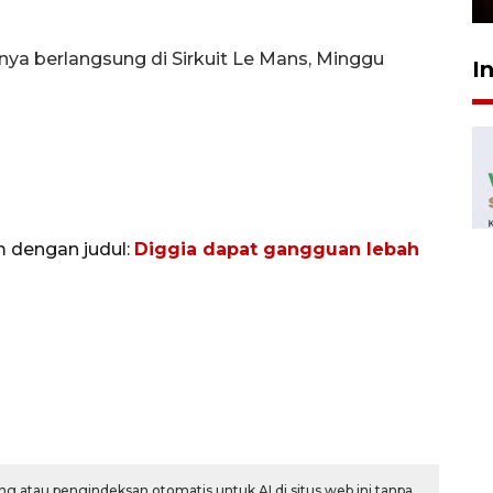
ya berlangsung di Sirkuit Le Mans, Minggu
I
m dengan judul:
Diggia dapat gangguan lebah
g atau pengindeksan otomatis untuk AI di situs web ini tanpa