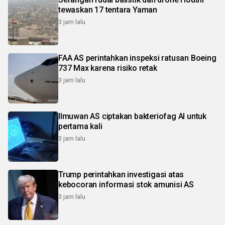
tewaskan 17 tentara Yaman
3 jam lalu
FAA AS perintahkan inspeksi ratusan Boeing
737 Max karena risiko retak
3 jam lalu
Ilmuwan AS ciptakan bakteriofag AI untuk
pertama kali
3 jam lalu
Trump perintahkan investigasi atas
kebocoran informasi stok amunisi AS
3 jam lalu