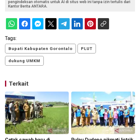
pengindeksan otomatis untuk AI di situs web ini tanpa izin tertulis dari
Kantor Berita ANTARA.
Tags:
Bupati Kabupaten Gorontalo
PLUT
dukung UMKM
Terkait
Cetak sawah baru di
Pulau Dudepo nikmati listrik