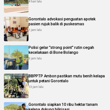
4 hari lalu
Gorontalo advokasi penguatan apotek
pasien rujuk balik di puskesmas
1 jam lalu
Polisi gelar "strong point" rutin cegah
kecelakaan di Bone Bolango
3 jam lalu
BBPPTP Ambon pastikan mutu benih kelapa
untuk petani Gorontalo
13 jam lalu
Gorontalo siapkan 10 ribu hektar tanam
kelapa dukung hilirisasi