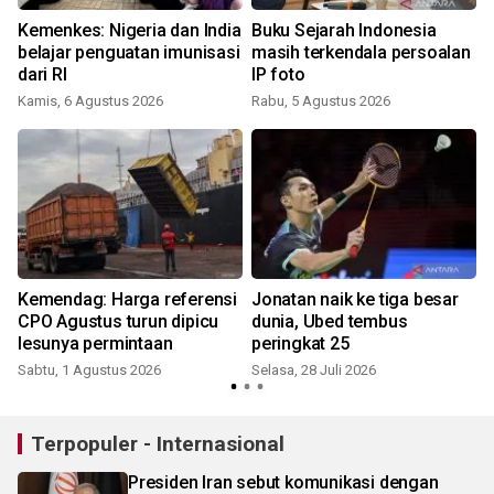
Kemenkes: Nigeria dan India
Buku Sejarah Indonesia
f
belajar penguatan imunisasi
masih terkendala persoalan
dari RI
IP foto
Kamis, 6 Agustus 2026
Rabu, 5 Agustus 2026
S
Kemendag: Harga referensi
Jonatan naik ke tiga besar
CPO Agustus turun dipicu
dunia, Ubed tembus
lesunya permintaan
peringkat 25
Sabtu, 1 Agustus 2026
Selasa, 28 Juli 2026
M
Terpopuler - Internasional
Presiden Iran sebut komunikasi dengan