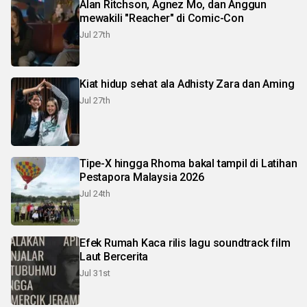
Alan Ritchson, Agnez Mo, dan Anggun
mewakili "Reacher" di Comic-Con
Jul 27th
Kiat hidup sehat ala Adhisty Zara dan Aming
Jul 27th
Tipe-X hingga Rhoma bakal tampil di Latihan
Pestapora Malaysia 2026
Jul 24th
Efek Rumah Kaca rilis lagu soundtrack film
Laut Bercerita
Jul 31st