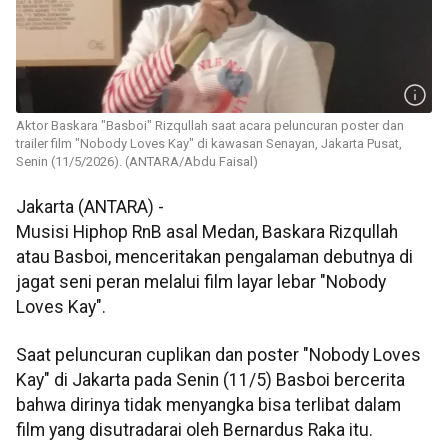
Aktor Baskara "Basboi" Rizqullah saat acara peluncuran poster dan
trailer film "Nobody Loves Kay" di kawasan Senayan, Jakarta Pusat,
Senin (11/5/2026). (ANTARA/Abdu Faisal)
Jakarta (ANTARA) -
Musisi Hiphop RnB asal Medan, Baskara Rizqullah
atau Basboi, menceritakan pengalaman debutnya di
jagat seni peran melalui film layar lebar "Nobody
Loves Kay".
Saat peluncuran cuplikan dan poster "Nobody Loves
Kay" di Jakarta pada Senin (11/5) Basboi bercerita
bahwa dirinya tidak menyangka bisa terlibat dalam
film yang disutradarai oleh Bernardus Raka itu.