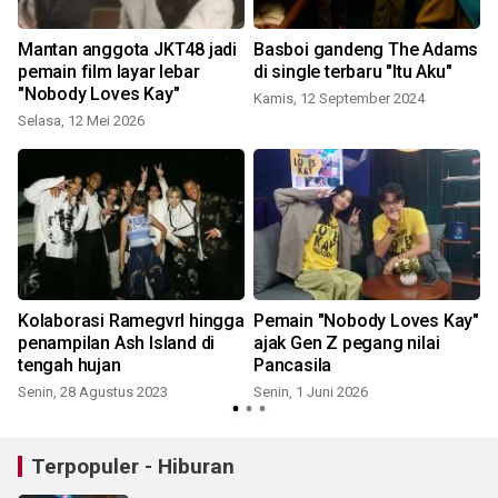
Mantan anggota JKT48 jadi
Basboi gandeng The Adams
pemain film layar lebar
di single terbaru "Itu Aku"
"Nobody Loves Kay"
Kamis, 12 September 2024
Selasa, 12 Mei 2026
Kolaborasi Ramegvrl hingga
Pemain "Nobody Loves Kay"
t
penampilan Ash Island di
ajak Gen Z pegang nilai
tengah hujan
Pancasila
Senin, 28 Agustus 2023
Senin, 1 Juni 2026
S
Terpopuler - Hiburan