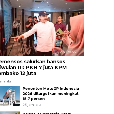
emensos salurkan bansos
riwulan III: PKH 7 juta KPM
embako 12 juta
jam lalu
Penonton MotoGP Indonesia
2026 ditargetkan meningkat
15,7 persen
23 jam lalu
Bawaslu Gorontalo Utara