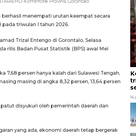
 ANTARA/HO-Kominfotik Provinsi Gorontalo
o berhasil menempati urutan keempat secara
pada triwulan I tahun 2026.
amad Trizal Entengo di Gorontalo, Selasa
 rilis Badan Pusat Statistik (BPS) awal Mei
K
 7,68 persen hanya kalah dari Sulawesi Tengah,
t
asing masing di angka 8,32 persen, 13,64 persen
s
14 
 patut disyukuri oleh pemerintah daerah dan
garan yang ada, ekonomi daerah tetap bergerak