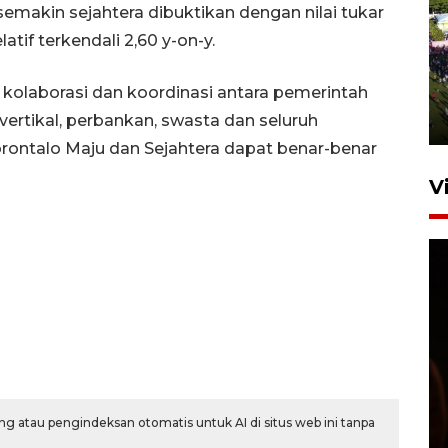
 semakin sejahtera dibuktikan dengan nilai tukar
latif terkendali 2,60 y-on-y.
UPACARA HUT KE-78
REPUBLIK INDONESIA DI
GORONTALO
 kolaborasi dan koordinasi antara pemerintah
 vertikal, perbankan, swasta dan seluruh
17 Agustus 2023 15:58
orontalo Maju dan Sejahtera dapat benar-benar
V
SPPG di Gorontalo jaga
kandungan gizi paket MBG
Ramadhan
g atau pengindeksan otomatis untuk AI di situs web ini tanpa
23 Februari 2026 18:20