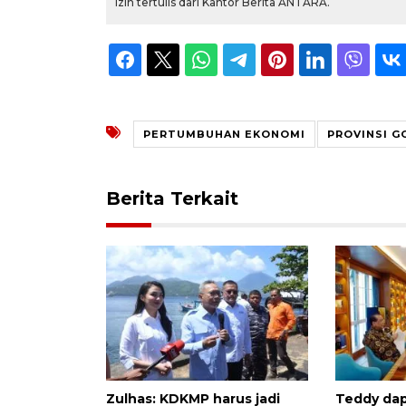
izin tertulis dari Kantor Berita ANTARA.
PERTUMBUHAN EKONOMI
PROVINSI 
Berita Terkait
Zulhas: KDKMP harus jadi
Teddy da