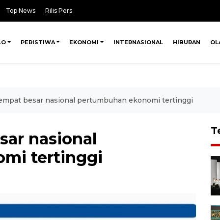
Top News
Rilis Pers
LO
PERISTIWA
EKONOMI
INTERNASIONAL
HIBURAN
OL
empat besar nasional pertumbuhan ekonomi tertinggi
T
sar nasional
mi tertinggi