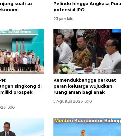
njung soal isu
Pelindo hingga Angkasa Pura
 ekonomi
potensial IPO
23 jam lalu
Memberantas kejahatan
jalanan Jakarta
PN:
Kemendukbangga perkuat
ngan singkong di
peran keluarga wujudkan
2026-08-05 18:00:00
miliki prospek
ruang aman bagi anak
5 Agustus 2026 13:10
26 13:10