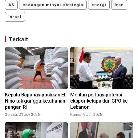
AS
cadangan minyak strategis
energi
Iran
Israel
Terkait
u
Kepala Bapanas pastikan El
Mentan perluas potensi
Nino tak ganggu ketahanan
ekspor kelapa dan CPO ke
pangan RI
Lebanon
Selasa, 21 Juli 2026
Kamis, 9 Juli 2026