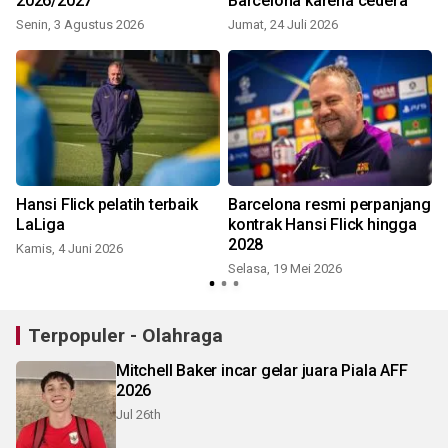
2026/2027
Barcelona karena cedera
Senin, 3 Agustus 2026
Jumat, 24 Juli 2026
Hansi Flick pelatih terbaik
Barcelona resmi perpanjang
LaLiga
kontrak Hansi Flick hingga
2028
Kamis, 4 Juni 2026
Selasa, 19 Mei 2026
S
Terpopuler - Olahraga
Mitchell Baker incar gelar juara Piala AFF
2026
Jul 26th