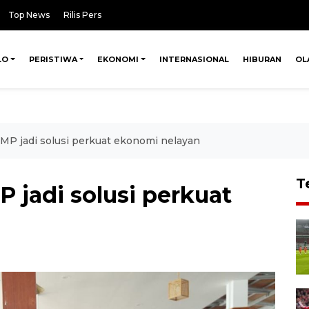
Top News
Rilis Pers
LO
PERISTIWA
EKONOMI
INTERNASIONAL
HIBURAN
OL
MP jadi solusi perkuat ekonomi nelayan
T
 jadi solusi perkuat