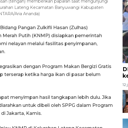
Hasan (tengah) memberikan paparan saat mengunjungi
lurahan Lateng Kecamatan Banyuwangi Kabupaten
ANTARA/Aria Ananda)
Bidang Pangan Zulkifli Hasan (Zulhas)
Merah Putih (KNMP) disiapkan pemerintah
i nelayan melalui fasilitas penyimpanan,
an.
tegrasikan dengan Program Makan Bergizi Gratis
D
p terserap ketika harga ikan di pasar belum
k
12 
dapat menyimpan hasil tangkapan lebih dulu. Jika
diarahkan untuk dibeli oleh SPPG dalam Program
di Jakarta, Kamis.