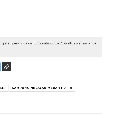
g atau pengindeksan otomatis untuk AI di situs web ini tanpa
Ekonomi triwulan II-2026
tumbuh 5,29 persen
2026-08-06 18:45:00
NMP
KAMPUNG NELAYAN MERAH PUTIH