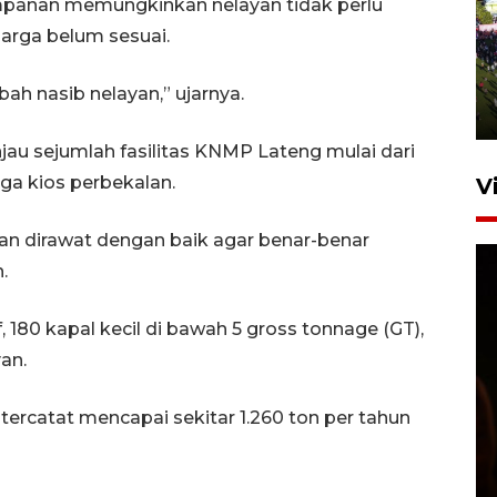
impanan memungkinkan nelayan tidak perlu
UPACARA HUT KE-78
harga belum sesuai.
REPUBLIK INDONESIA DI
GORONTALO
h nasib nelayan,” ujarnya.
17 Agustus 2023 15:58
jau sejumlah fasilitas KNMP Lateng mulai dari
gga kios perbekalan.
V
dan dirawat dengan baik agar benar-benar
.
 180 kapal kecil di bawah 5 gross tonnage (GT),
an.
SPPG di Gorontalo jaga
kandungan gizi paket MBG
tercatat mencapai sekitar 1.260 ton per tahun
Ramadhan
23 Februari 2026 18:20