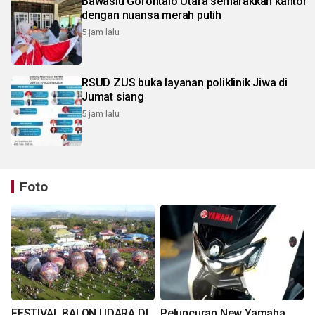
Bawaslu Gorontalo Utara semarakkan kantor
dengan nuansa merah putih
5 jam lalu
RSUD ZUS buka layanan poliklinik Jiwa di
Jumat siang
5 jam lalu
Foto
FESTIVAL BALON UDARA DI
Peluncuran New Yamaha