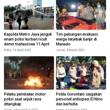
n
Kapolda Metro Jaya jenguk
Tim gabungan evakuasi
enam polisi korban ricuh
warga terjebak banjir di
demo mahasiswa 11 April
Manado
Rabu, 13 April 2022
Jumat, 4 Maret 2022
Pelaku pembakar motor
Polda Gorontalo siagakan
polisi saat unjuk rasa
personel antisipasi El Nino
ditangkap
dan karhutla
Senin, 2 November 2020
Senin, 3 Agustus 2026
S