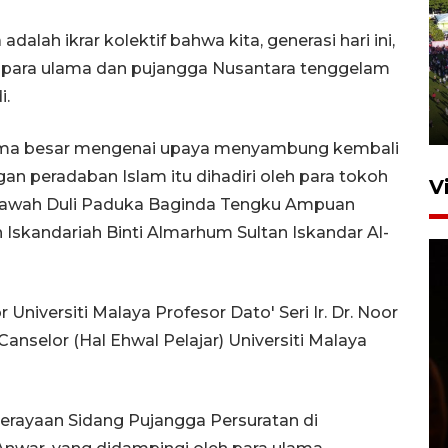
dalah ikrar kolektif bahwa kita, generasi hari ini,
UPACARA HUT KE-78
REPUBLIK INDONESIA DI
n para ulama dan pujangga Nusantara tenggelam
GORONTALO
i.
17 Agustus 2023 15:58
tema besar mengenai upaya menyambung kembali
an peradaban Islam itu dihadiri oleh para tokoh
V
ebawah Duli Paduka Baginda Tengku Ampuan
skandariah Binti Almarhum Sultan Iskandar Al-
Universiti Malaya Profesor Dato' Seri Ir. Dr. Noor
nselor (Hal Ehwal Pelajar) Universiti Malaya
SPPG di Gorontalo jaga
kandungan gizi paket MBG
Ramadhan
Perayaan Sidang Pujangga Persuratan di
23 Februari 2026 18:20