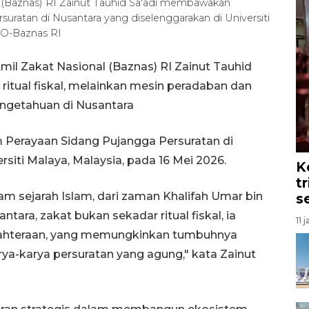
l (Baznas) RI Zainut Tauhid Sa'adi membawakan
ratan di Nusantara yang diselenggarakan di Universiti
HO-Baznas RI
mil Zakat Nasional (Baznas) RI Zainut Tauhid
ritual fiskal, melainkan mesin peradaban dan
engetahuan di Nusantara
 Perayaan Sidang Pujangga Persuratan di
siti Malaya, Malaysia, pada 16 Mei 2026.
K
t
m sejarah Islam, dari zaman Khalifah Umar bin
s
tara, zakat bukan sekadar ritual fiskal, ia
11 
sejahteraan, yang memungkinkan tumbuhnya
rya-karya persuratan yang agung," kata Zainut