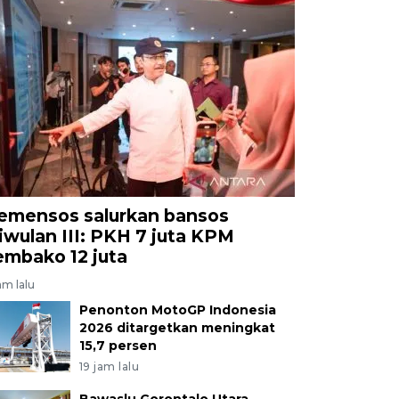
emensos salurkan bansos
riwulan III: PKH 7 juta KPM
embako 12 juta
jam lalu
Penonton MotoGP Indonesia
2026 ditargetkan meningkat
15,7 persen
19 jam lalu
Bawaslu Gorontalo Utara