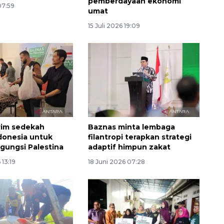
pemberdayaan ekonomi
07:59
umat
15 Juli 2026 19:09
rim sedekah
Baznas minta lembaga
donesia untuk
filantropi terapkan strategi
gungsi Palestina
adaptif himpun zakat
 13:19
18 Juni 2026 07:28