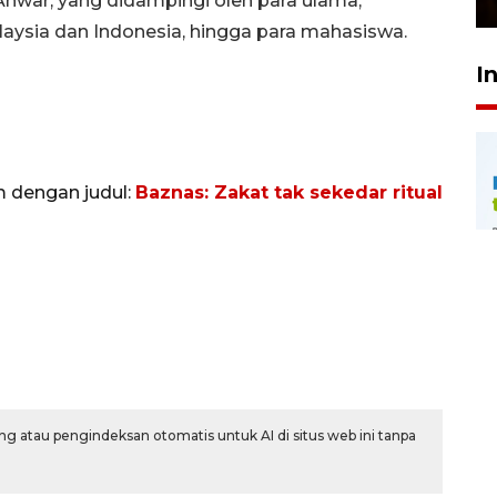
war, yang didampingi oleh para ulama,
laysia dan Indonesia, hingga para mahasiswa.
I
m dengan judul:
Baznas: Zakat tak sekedar ritual
g atau pengindeksan otomatis untuk AI di situs web ini tanpa