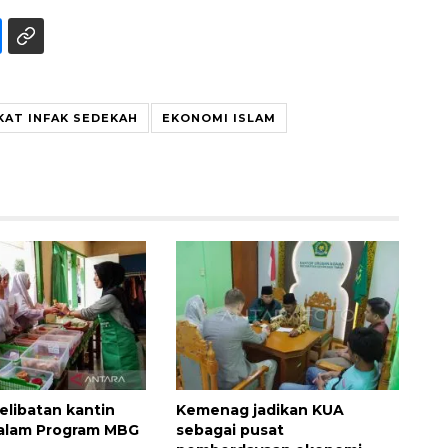
KAT INFAK SEDEKAH
EKONOMI ISLAM
Memberantas kejahatan
jalanan Jakarta
2026-08-05 18:00:00
elibatan kantin
Kemenag jadikan KUA
dalam Program MBG
sebagai pusat