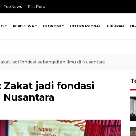
Top News
Rilis Pers
LO
PERISTIWA
EKONOMI
INTERNASIONAL
HIBURAN
OL
akat jadi fondasi kebangkitan ilmu di Nusantara
T
 Zakat jadi fondasi
i Nusantara