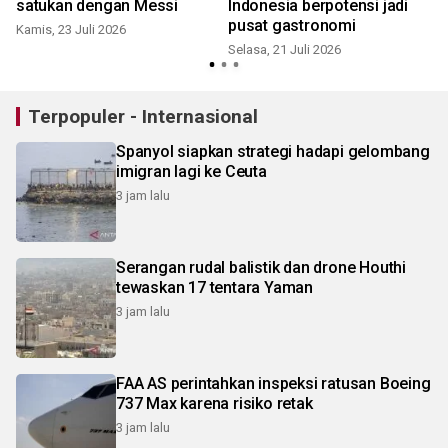
satukan dengan Messi
Indonesia berpotensi jadi
pusat gastronomi
Kamis, 23 Juli 2026
Selasa, 21 Juli 2026
S
Terpopuler - Internasional
Spanyol siapkan strategi hadapi gelombang
imigran lagi ke Ceuta
3 jam lalu
Serangan rudal balistik dan drone Houthi
tewaskan 17 tentara Yaman
3 jam lalu
FAA AS perintahkan inspeksi ratusan Boeing
737 Max karena risiko retak
3 jam lalu