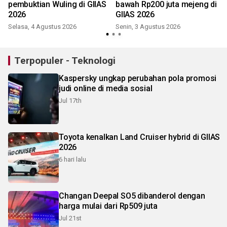
pembuktian Wuling di GIIAS
bawah Rp200 juta mejeng di
2026
GIIAS 2026
Selasa, 4 Agustus 2026
Senin, 3 Agustus 2026
S
Terpopuler - Teknologi
Kaspersky ungkap perubahan pola promosi
judi online di media sosial
Jul 17th
Toyota kenalkan Land Cruiser hybrid di GIIAS
2026
6 hari lalu
Changan Deepal SO5 dibanderol dengan
harga mulai dari Rp509 juta
Jul 21st