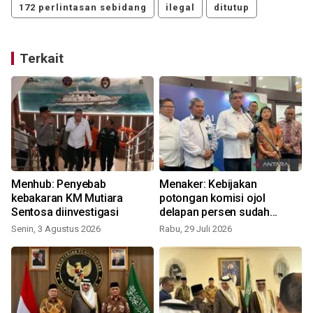
172 perlintasan sebidang
ilegal
ditutup
Terkait
n
Menhub: Penyebab
Menaker: Kebijakan
kebakaran KM Mutiara
potongan komisi ojol
Sentosa diinvestigasi
delapan persen sudah
berjalan
Senin, 3 Agustus 2026
Rabu, 29 Juli 2026
S