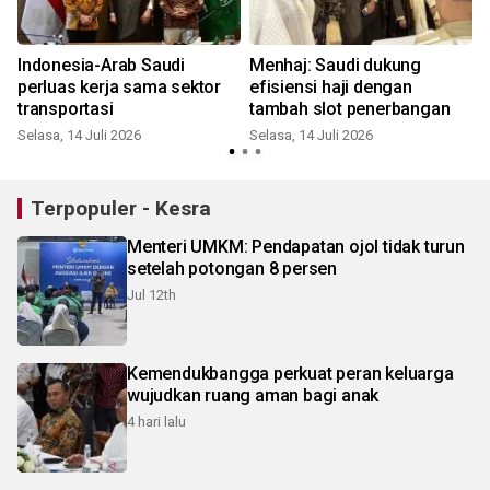
Indonesia-Arab Saudi
Menhaj: Saudi dukung
perluas kerja sama sektor
efisiensi haji dengan
transportasi
tambah slot penerbangan
Selasa, 14 Juli 2026
Selasa, 14 Juli 2026
R
Terpopuler - Kesra
Menteri UMKM: Pendapatan ojol tidak turun
setelah potongan 8 persen
Jul 12th
Kemendukbangga perkuat peran keluarga
wujudkan ruang aman bagi anak
4 hari lalu