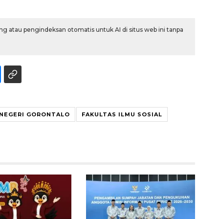
g atau pengindeksan otomatis untuk AI di situs web ini tanpa
Ekspedisi Rupiah Berdaulat
 NEGERI GORONTALO
FAKULTAS ILMU SOSIAL
2026 sambangi Papua
2026-08-06 13:15:00