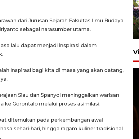
UPACARA HUT KE-78
REPUBLIK INDONESIA DI
rawan dari Jurusan Sejarah Fakultas Ilmu Budaya
GORONTALO
 Iriyanto sebagai narasumber utama.
17 Agustus 2023 15:58
sa lalu dapat menjadi inspirasi dalam
V
k.
dalah inspirasi bagi kita di masa yang akan datang,
ya.
 Kerajaan Siau dan Spanyol meninggalkan warisan
 ke Gorontalo melalui proses asimilasi.
SPPG di Gorontalo jaga
kandungan gizi paket MBG
dapat ditemukan pada perkembangan awal
Ramadhan
sa sehari-hari, hingga ragam kuliner tradisional
23 Februari 2026 18:20
.