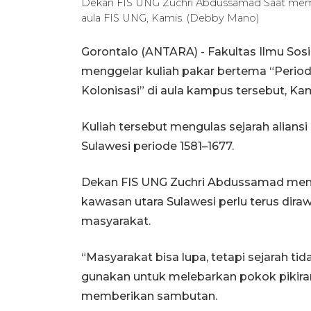
Dekan FIS UNG Zuchri Abdussamad Saat memb
aula FIS UNG, Kamis. (Debby Mano)
Gorontalo (ANTARA) - Fakultas Ilmu Sosia
menggelar kuliah pakar bertema “Periode 
Kolonisasi” di aula kampus tersebut, Kam
Kuliah tersebut mengulas sejarah alians
Sulawesi periode 1581–1677.
Dekan FIS UNG Zuchri Abdussamad menga
kawasan utara Sulawesi perlu terus diraw
masyarakat.
“Masyarakat bisa lupa, tetapi sejarah ti
gunakan untuk melebarkan pokok pikiran 
memberikan sambutan.