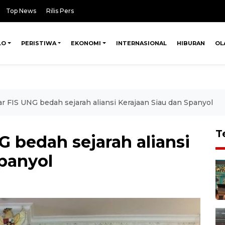
Top News
Rilis Pers
LO
PERISTIWA
EKONOMI
INTERNASIONAL
HIBURAN
OL
ar FIS UNG bedah sejarah aliansi Kerajaan Siau dan Spanyol
T
G bedah sejarah aliansi
Spanyol