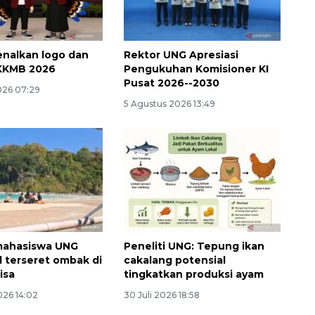
nalkan logo dan
Rektor UNG Apresiasi
KKMB 2026
Pengukuhan Komisioner KI
Pusat 2026--2030
026 07:29
5 Agustus 2026 13:49
mahasiswa UNG
Peneliti UNG: Tepung ikan
 terseret ombak di
cakalang potensial
isa
tingkatkan produksi ayam
026 14:02
30 Juli 2026 18:58