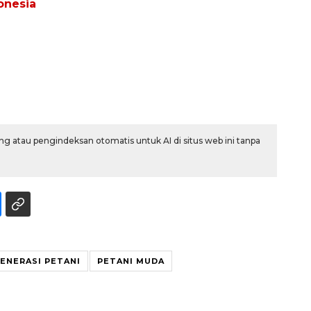
onesia
g atau pengindeksan otomatis untuk AI di situs web ini tanpa
Vaksin HPV untuk siswa laki-
laki
2026-08-06 06:30:00
ENERASI PETANI
PETANI MUDA