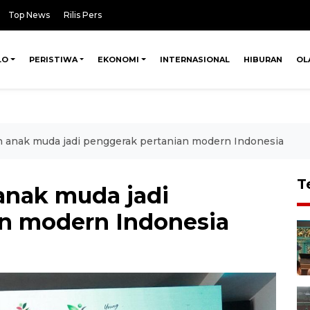
Top News
Rilis Pers
LO
PERISTIWA
EKONOMI
INTERNASIONAL
HIBURAN
OL
 anak muda jadi penggerak pertanian modern Indonesia
T
anak muda jadi
n modern Indonesia