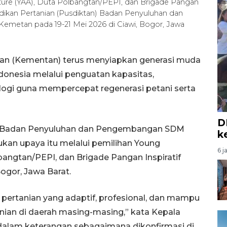
ure (YAA), Duta Polbangtan/PEPI, dan Brigade Pangan
didikan Pertanian (Pusdiktan) Badan Penyuluhan dan
etan pada 19-21 Mei 2026 di Ciawi, Bogor, Jawa
ian (Kementan) terus menyiapkan generasi muda
onesia melalui penguatan kapasitas,
ogi guna mempercepat regenerasi petani serta
D
n) Badan Penyuluhan dan Pengembangan SDM
k
an upaya itu melalui pemilihan Young
6 j
bangtan/PEPI, dan Brigade Pangan Inspiratif
ogor, Jawa Barat.
pertanian yang adaptif, profesional, dan mampu
an di daerah masing-masing,” kata Kepala
alam keterangan sebagaimana dikonfirmasi di