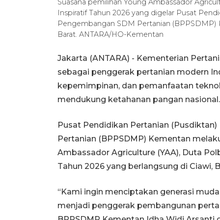
Suasana pemilihan Young Ambassador Agricult
Inspiratif Tahun 2026 yang digelar Pusat Pen
Pengembangan SDM Pertanian (BPPSDMP) Kem
Barat. ANTARA/HO-Kementan
Jakarta (ANTARA) - Kementerian Pertan
sebagai penggerak pertanian modern Ind
kepemimpinan, dan pemanfaatan teknol
mendukung ketahanan pangan nasional.
Pusat Pendidikan Pertanian (Pusdikta
Pertanian (BPPSDMP) Kementan melakuk
Ambassador Agriculture (YAA), Duta Pol
Tahun 2026 yang berlangsung di Ciawi, B
“Kami ingin menciptakan generasi muda 
menjadi penggerak pembangunan pertani
BPPSDMP Kementan Idha Widi Arsanti d