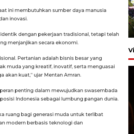
UPACARA HUT KE-78
aat ini membutuhkan sumber daya manusia
REPUBLIK INDONESIA DI
dan inovasi.
GORONTALO
17 Agustus 2023 15:58
identik dengan pekerjaan tradisional, tetapi telah
ang menjanjikan secara ekonomi.
V
disional. Pertanian adalah bisnis besar yang
 muda yang kreatif, inovatif, serta menguasai
ga akan kuat,” ujar Mentan Amran.
 peran penting dalam mewujudkan swasembada
posisi Indonesia sebagai lumbung pangan dunia.
SPPG di Gorontalo jaga
kandungan gizi paket MBG
 ruang bagi generasi muda untuk terlibat
Ramadhan
n modern berbasis teknologi dan
23 Februari 2026 18:20