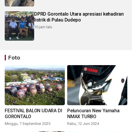
DPRD Gorontalo Utara apresiasi kehadiran
listrik di Pulau Dudepo
10 jam lalu
Foto
FESTIVAL BALON UDARA DI
Peluncuran New Yamaha
GORONTALO
NMAX TURBO
Minggu, 7 September 2025
Rabu, 12 Juni 2024