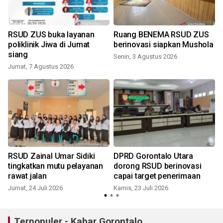
RSUD ZUS buka layanan
Ruang BENEMA RSUD ZUS
D
poliklinik Jiwa di Jumat
berinovasi siapkan Mushola
siang
Senin, 3 Agustus 2026
Jumat, 7 Agustus 2026
S
RSUD Zainal Umar Sidiki
DPRD Gorontalo Utara
tingkatkan mutu pelayanan
dorong RSUD berinovasi
rawat jalan
capai target penerimaan
Jumat, 24 Juli 2026
Kamis, 23 Juli 2026
J
Terpopuler - Kabar Gorontalo