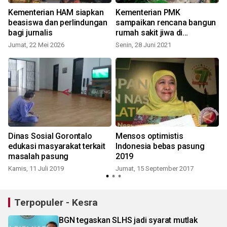
Kementerian HAM siapkan
Kementerian PMK
beasiswa dan perlindungan
sampaikan rencana bangun
bagi jurnalis
rumah sakit jiwa di
S
Gorontalo
Jumat, 22 Mei 2026
Senin, 28 Juni 2021
Dinas Sosial Gorontalo
Mensos optimistis
edukasi masyarakat terkait
Indonesia bebas pasung
masalah pasung
2019
Kamis, 11 Juli 2019
Jumat, 15 September 2017
Terpopuler - Kesra
BGN tegaskan SLHS jadi syarat mutlak