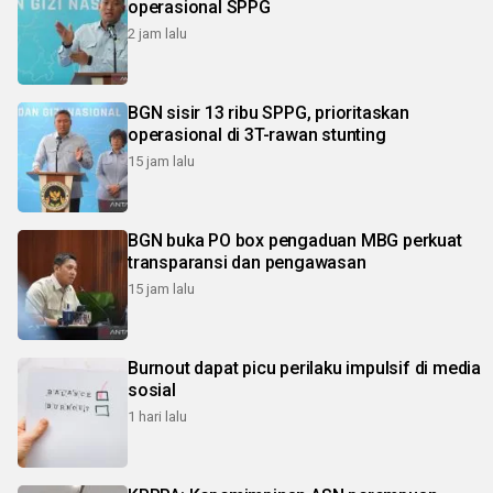
operasional SPPG
2 jam lalu
BGN sisir 13 ribu SPPG, prioritaskan
operasional di 3T-rawan stunting
15 jam lalu
BGN buka PO box pengaduan MBG perkuat
transparansi dan pengawasan
15 jam lalu
Burnout dapat picu perilaku impulsif di media
sosial
1 hari lalu