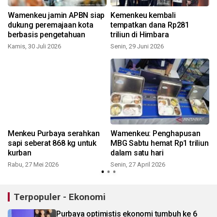
Wamenkeu jamin APBN siap
Kemenkeu kembali
dukung peremajaan kota
tempatkan dana Rp281
berbasis pengetahuan
triliun di Himbara
Kamis, 30 Juli 2026
Senin, 29 Juni 2026
S
Menkeu Purbaya serahkan
Wamenkeu: Penghapusan
sapi seberat 868 kg untuk
MBG Sabtu hemat Rp1 triliun
kurban
dalam satu hari
Rabu, 27 Mei 2026
Senin, 27 April 2026
Terpopuler - Ekonomi
Purbaya optimistis ekonomi tumbuh ke 6