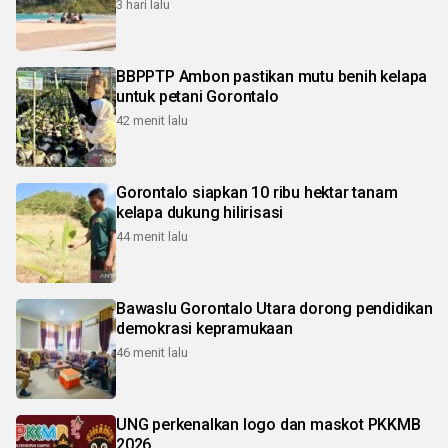
3 hari lalu
BBPPTP Ambon pastikan mutu benih kelapa
untuk petani Gorontalo
42 menit lalu
Gorontalo siapkan 10 ribu hektar tanam
kelapa dukung hilirisasi
44 menit lalu
Bawaslu Gorontalo Utara dorong pendidikan
demokrasi kepramukaan
46 menit lalu
UNG perkenalkan logo dan maskot PKKMB
2026