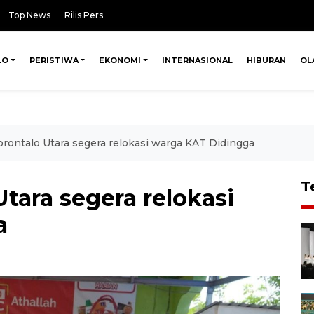
Top News
Rilis Pers
LO
PERISTIWA
EKONOMI
INTERNASIONAL
HIBURAN
OL
ontalo Utara segera relokasi warga KAT Didingga
T
tara segera relokasi
a