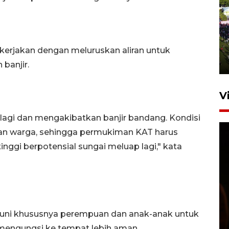
UPACARA HUT KE-78
REPUBLIK INDONESIA DI
GORONTALO
 dikerjakan dengan meluruskan aliran untuk
17 Agustus 2023 15:58
banjir.
V
l lagi dan mengakibatkan banjir bandang. Kondisi
an warga, sehingga permukiman KAT harus
inggi berpotensial sungai meluap lagi," kata
SPPG di Gorontalo jaga
kandungan gizi paket MBG
Ramadhan
ghuni khususnya perempuan dan anak-anak untuk
engungsi ke tempat lebih aman.
23 Februari 2026 18:20