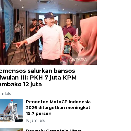
emensos salurkan bansos
riwulan III: PKH 7 juta KPM
embako 12 juta
am lalu
Penonton MotoGP Indonesia
2026 ditargetkan meningkat
15,7 persen
16 jam lalu
Bawaslu Gorontalo Utara