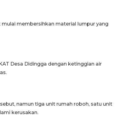
 mulai membersihkan material lumpur yang
AT Desa Didingga dengan ketinggian air
Memberantas kejahatan
as.
jalanan Jakarta
2026-08-05 18:00:00
sebut, namun tiga unit rumah roboh, satu unit
lami kerusakan.