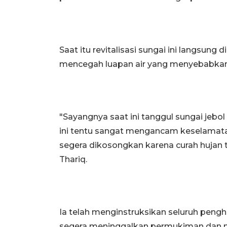
Saat itu revitalisasi sungai ini langsung
mencegah luapan air yang menyebabkan 
"Sayangnya saat ini tanggul sungai jebo
ini tentu sangat mengancam keselamat
segera dikosongkan karena curah hujan t
Thariq.
Ia telah menginstruksikan seluruh pen
segera meninggalkan permukiman dan m