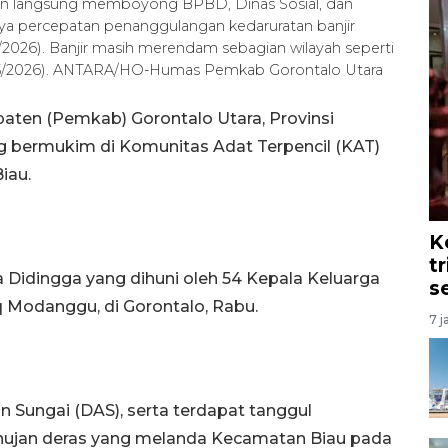
un langsung memboyong BPBD, Dinas Sosial, dan
aya percepatan penanggulangan kedaruratan banjir
2026). Banjir masih merendam sebagian wilayah seperti
/5/2026). ANTARA/HO-Humas Pemkab Gorontalo Utara
aten (Pemkab) Gorontalo Utara, Provinsi
g bermukim di Komunitas Adat Terpencil (KAT)
iau.
K
t
 Didingga yang dihuni oleh 54 Kepala Keluarga
s
iq Modanggu, di Gorontalo, Rabu.
7 j
n Sungai (DAS), serta terdapat tanggul
ujan deras yang melanda Kecamatan Biau pada