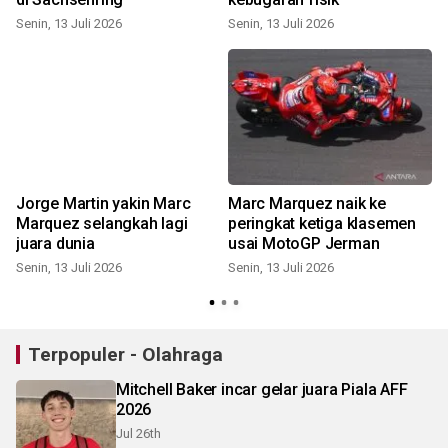
Senin, 13 Juli 2026
Senin, 13 Juli 2026
S
Jorge Martin yakin Marc
Marc Marquez naik ke
Marquez selangkah lagi
peringkat ketiga klasemen
juara dunia
usai MotoGP Jerman
Senin, 13 Juli 2026
Senin, 13 Juli 2026
K
Terpopuler - Olahraga
Mitchell Baker incar gelar juara Piala AFF
2026
Jul 26th