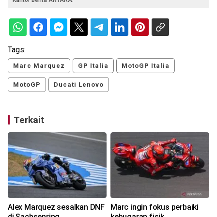
Kantor Berita ANTARA.
Tags:
Marc Marquez
GP Italia
MotoGP Italia
MotoGP
Ducati Lenovo
Terkait
P
Alex Marquez sesalkan DNF
Marc ingin fokus perbaiki
di Sachsenring
kebugaran fisik