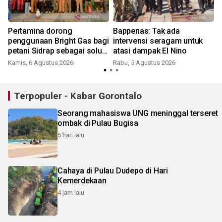
Pertamina dorong
Bappenas: Tak ada
penggunaan Bright Gas bagi
intervensi seragam untuk
petani Sidrap sebagai solusi
atasi dampak El Nino
energi irigasi
Kamis, 6 Agustus 2026
Rabu, 5 Agustus 2026
Terpopuler - Kabar Gorontalo
Seorang mahasiswa UNG meninggal terseret
ombak di Pulau Bugisa
5 hari lalu
Cahaya di Pulau Dudepo di Hari
Kemerdekaan
4 jam lalu