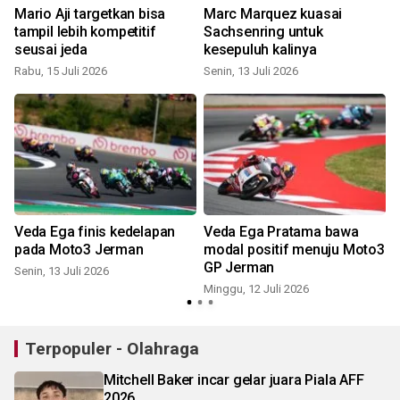
Mario Aji targetkan bisa
Marc Marquez kuasai
tampil lebih kompetitif
Sachsenring untuk
seusai jeda
kesepuluh kalinya
S
Rabu, 15 Juli 2026
Senin, 13 Juli 2026
Veda Ega finis kedelapan
Veda Ega Pratama bawa
pada Moto3 Jerman
modal positif menuju Moto3
GP Jerman
Senin, 13 Juli 2026
S
Minggu, 12 Juli 2026
Terpopuler - Olahraga
Mitchell Baker incar gelar juara Piala AFF
2026