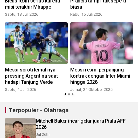
Bleus lebih serius karena
Prancis tampil tak seperti
misi terakhir Mbappe
biasa
Sabtu, 18 Juli 2026
Rabu, 15 Juli 2026
Messi soroti lemahnya
Messi resmi perpanjang
pressing Argentina saat
kontrak dengan Inter Miami
hadapi Tanjung Verde
hingga 2028
Sabtu, 4 Juli 2026
Jumat, 24 Oktober 2025
R
Terpopuler - Olahraga
Mitchell Baker incar gelar juara Piala AFF
2026
Jul 26th