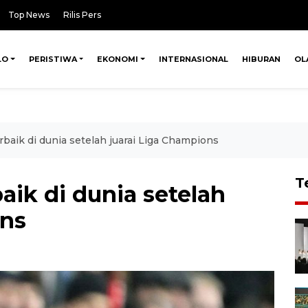
Top News
Rilis Pers
LO
PERISTIWA
EKONOMI
INTERNASIONAL
HIBURAN
OL
rbaik di dunia setelah juarai Liga Champions
T
aik di dunia setelah
ons