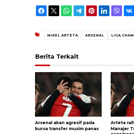
MIKEL ARTETA
ARSENAL
LIGA CHA
Berita Terkait
Arsenal akan agresif pada
Arteta ra
bursa transfer musim panas
Manajer Te