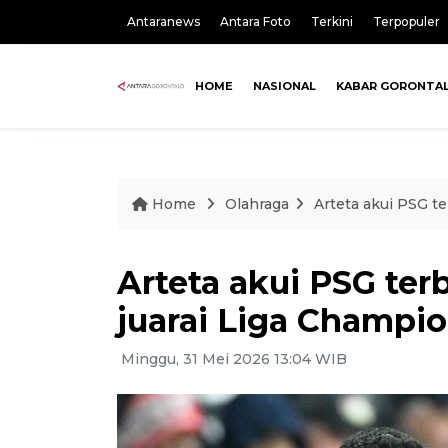
Antaranews
Antara Foto
Terkini
Terpopuler
HOME
NASIONAL
KABAR GORONTA
Home
Olahraga
Arteta akui PSG te
Arteta akui PSG terb
juarai Liga Champi
Minggu, 31 Mei 2026 13:04 WIB