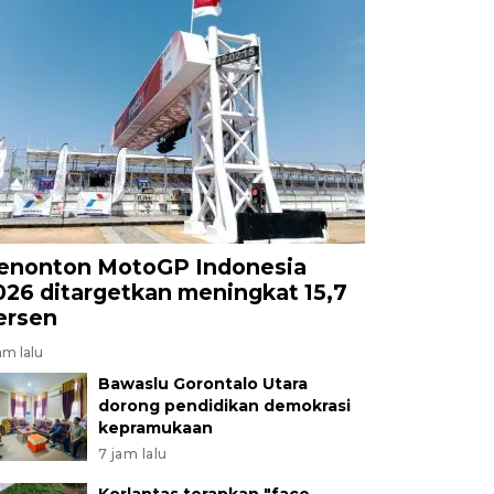
enonton MotoGP Indonesia
026 ditargetkan meningkat 15,7
ersen
am lalu
Bawaslu Gorontalo Utara
dorong pendidikan demokrasi
kepramukaan
7 jam lalu
Korlantas terapkan "face