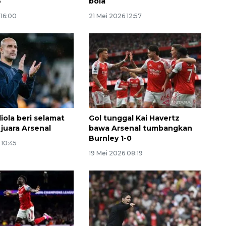
6
bola
 16:00
21 Mei 2026 12:57
iola beri selamat
Gol tunggal Kai Havertz
 juara Arsenal
bawa Arsenal tumbangkan
Burnley 1-0
 10:45
19 Mei 2026 08:19