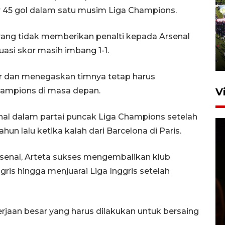
45 gol dalam satu musim Liga Champions.
UPACARA HUT KE-78
REPUBLIK INDONESIA DI
yang tidak memberikan penalti kepada Arsenal
GORONTALO
uasi skor masih imbang 1-1.
17 Agustus 2023 15:58
ir dan menegaskan timnya tetap harus
hampions di masa depan.
V
enal dalam partai puncak Liga Champions setelah
un lalu ketika kalah dari Barcelona di Paris.
senal, Arteta sukses mengembalikan klub
ris hingga menjuarai Liga Inggris setelah
SPPG di Gorontalo jaga
kandungan gizi paket MBG
Ramadhan
erjaan besar yang harus dilakukan untuk bersaing
23 Februari 2026 18:20